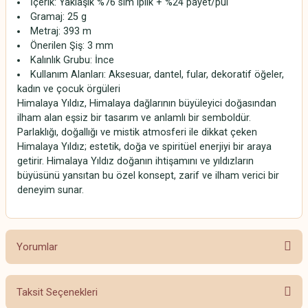
İçerik: Yaklaşık %76 sim iplik + %24 payet/pul
Gramaj: 25 g
Metraj: 393 m
Önerilen Şiş: 3 mm
Kalınlık Grubu: İnce
Kullanım Alanları: Aksesuar, dantel, fular, dekoratif öğeler,
kadın ve çocuk örgüleri
Himalaya Yıldız, Himalaya dağlarının büyüleyici doğasından
ilham alan eşsiz bir tasarım ve anlamlı bir semboldür.
Parlaklığı, doğallığı ve mistik atmosferi ile dikkat çeken
Himalaya Yıldız; estetik, doğa ve spiritüel enerjiyi bir araya
getirir. Himalaya Yıldız doğanın ihtişamını ve yıldızların
büyüsünü yansıtan bu özel konsept, zarif ve ilham verici bir
deneyim sunar.
Yorumlar
Taksit Seçenekleri
Bu ürüne ilk yorumu siz yapın!