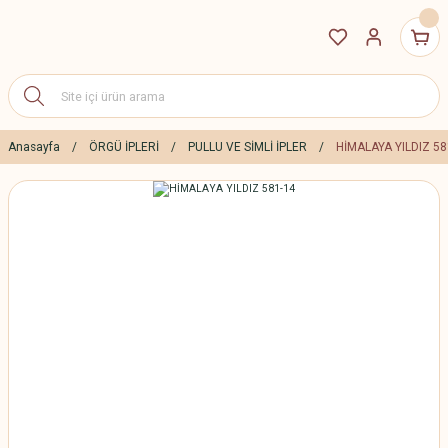
Anasayfa
ÖRGÜ İPLERİ
PULLU VE SİMLİ İPLER
HİMALAYA YILDIZ 58