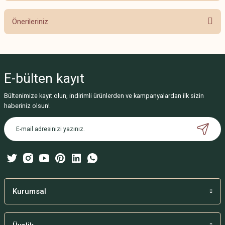
Önerileriniz
Yorum Yaz
Bu ürünün fiyat bilgisi, resim, ürün açıklamalarında ve diğer konularda
yetersiz gördüğünüz noktaları öneri formunu kullanarak tarafımıza
iletebilirsiniz.
E-bülten
kayıt
Görüş ve önerileriniz için teşekkür ederiz.
Bültenimize kayıt olun, indirimli ürünlerden ve kampanyalardan ilk sizin
Ürün resmi kalitesiz, bozuk veya görüntülenemiyor.
haberiniz olsun!
Ürün açıklamasında eksik bilgiler bulunuyor.
Ürün bilgilerinde hatalar bulunuyor.
Ürün fiyatı diğer sitelerden daha pahalı.
Bu ürüne benzer farklı alternatifler olmalı.
Kurumsal