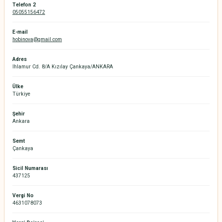
Telefon 2
05055156472
E-mail
hobinova@gmail.com
Adres
Ihlamur Cd. 8/A Kızılay Çankaya/ANKARA
Ülke
Türkiye
Şehir
Ankara
Semt
Çankaya
Sicil Numarası
437125
Vergi No
4631078073