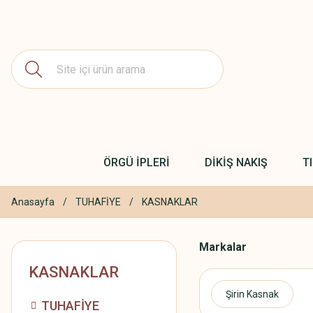
ÖRGÜ İPLERİ
DİKİŞ NAKIŞ
T
Anasayfa
TUHAFİYE
KASNAKLAR
Markalar
KASNAKLAR
Şirin Kasnak
TUHAFİYE