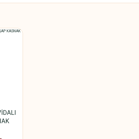
İDALI
NAK
L