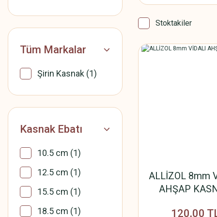
Stoktakiler
Tüm Markalar
Şirin Kasnak (1)
Kasnak Ebatı
10.5 cm (1)
12.5 cm (1)
ALLİZOL 8mm V
AHŞAP KAS
15.5 cm (1)
18.5 cm (1)
120,00 T