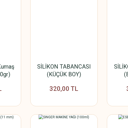
 Kumaş
SİLİKON TABANCASI
SİLİ
30gr)
(KÜÇÜK BOY)
(
L
320,00 TL