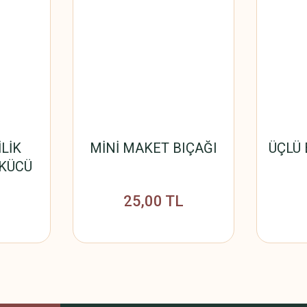
İLİK
MİNİ MAKET BIÇAĞI
ÜÇLÜ
ÖKÜCÜ
25,00 TL