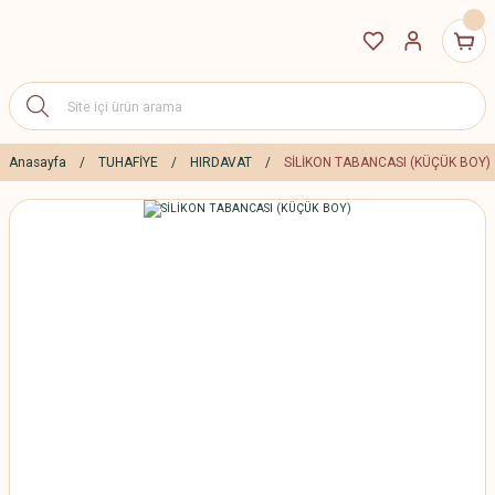
Anasayfa
TUHAFİYE
HIRDAVAT
SİLİKON TABANCASI (KÜÇÜK BOY)