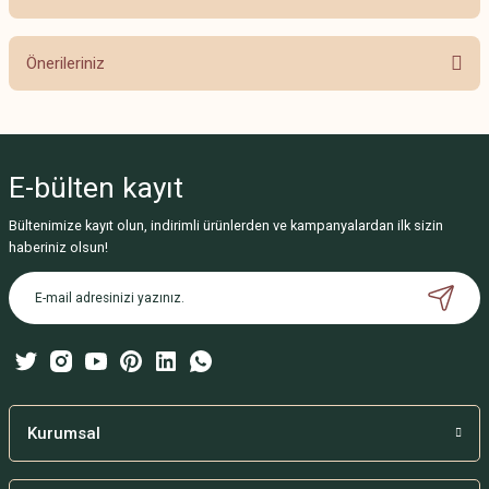
Bu ürüne ilk yorumu siz yapın!
Önerileriniz
Yorum Yaz
Bu ürünün fiyat bilgisi, resim, ürün açıklamalarında ve diğer konularda
yetersiz gördüğünüz noktaları öneri formunu kullanarak tarafımıza
iletebilirsiniz.
E-bülten
kayıt
Görüş ve önerileriniz için teşekkür ederiz.
Bültenimize kayıt olun, indirimli ürünlerden ve kampanyalardan ilk sizin
Ürün resmi kalitesiz, bozuk veya görüntülenemiyor.
haberiniz olsun!
Ürün açıklamasında eksik bilgiler bulunuyor.
Ürün bilgilerinde hatalar bulunuyor.
Ürün fiyatı diğer sitelerden daha pahalı.
Bu ürüne benzer farklı alternatifler olmalı.
Kurumsal