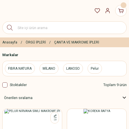
Anasayfa
ÖRGÜ İPLERİ
ÇANTA VE MAKROME İPLERİ
Markalar
FIBRA NATURA
MİLANO
LANOSO
Pelur
Stoktakiler
Toplam 9 ürün
%11