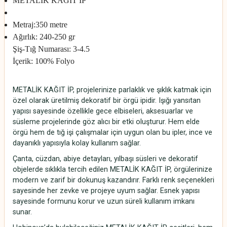
METALİK KAĞIT İP
Metraj
:350 metre
Ağırlık:
240-250 gr
Şiş-Tığ Numarası:
3-4.5
İçerik:
100% Folyo
METALİK KAĞIT İP, projelerinize parlaklık ve şıklık katmak için
özel olarak üretilmiş dekoratif bir örgü ipidir. Işığı yansıtan
yapısı sayesinde özellikle gece elbiseleri, aksesuarlar ve
süsleme projelerinde göz alıcı bir etki oluşturur. Hem elde
örgü hem de tığ işi çalışmalar için uygun olan bu ipler, ince ve
dayanıklı yapısıyla kolay kullanım sağlar.
Çanta, cüzdan, abiye detayları, yılbaşı süsleri ve dekoratif
objelerde sıklıkla tercih edilen METALİK KAĞIT İP, örgülerinize
modern ve zarif bir dokunuş kazandırır. Farklı renk seçenekleri
sayesinde her zevke ve projeye uyum sağlar. Esnek yapısı
sayesinde formunu korur ve uzun süreli kullanım imkanı
sunar.