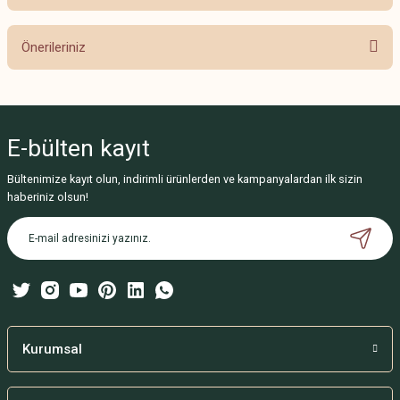
Bu ürüne ilk yorumu siz yapın!
Önerileriniz
Yorum Yaz
Bu ürünün fiyat bilgisi, resim, ürün açıklamalarında ve diğer konularda
yetersiz gördüğünüz noktaları öneri formunu kullanarak tarafımıza
iletebilirsiniz.
E-bülten
kayıt
Görüş ve önerileriniz için teşekkür ederiz.
Bültenimize kayıt olun, indirimli ürünlerden ve kampanyalardan ilk sizin
Ürün resmi kalitesiz, bozuk veya görüntülenemiyor.
haberiniz olsun!
Ürün açıklamasında eksik bilgiler bulunuyor.
Ürün bilgilerinde hatalar bulunuyor.
Ürün fiyatı diğer sitelerden daha pahalı.
Bu ürüne benzer farklı alternatifler olmalı.
Kurumsal