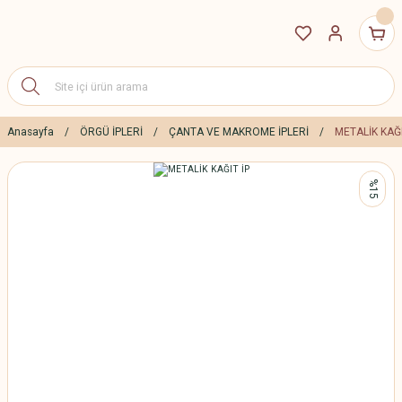
Anasayfa
ÖRGÜ İPLERİ
ÇANTA VE MAKROME İPLERİ
METALİK KAĞI
%15