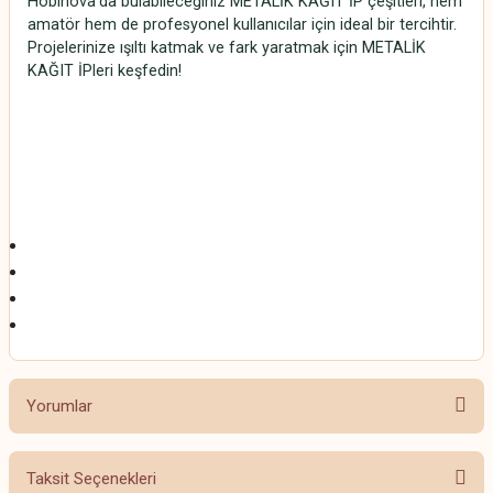
Hobinova’da bulabileceğiniz METALİK KAĞIT İP çeşitleri, hem
amatör hem de profesyonel kullanıcılar için ideal bir tercihtir.
Projelerinize ışıltı katmak ve fark yaratmak için METALİK
KAĞIT İPleri keşfedin!
METALİK KAĞIT İP
METALİK KAĞIT İP
METALİK KAĞIT İP
METALİK KAĞIT İP
Yorumlar
Taksit Seçenekleri