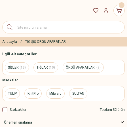
Anasayfa
TIĞ-ŞİŞ-ÖRGÜ APARATLARI
İlgili Alt Kategoriler
ŞİŞLER
(13)
TIĞLAR
(10)
ÖRGÜ APARATLARI
(9)
Markalar
TULIP
KnitPro
Milward
SULTAN
Stoktakiler
Toplam 32 ürün