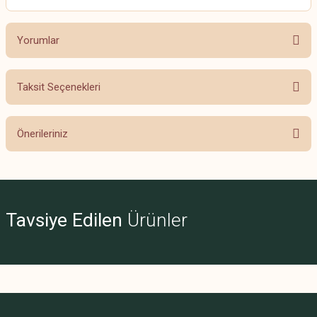
Yorumlar
Taksit Seçenekleri
Bu ürüne ilk yorumu siz yapın!
Önerileriniz
Yorum Yaz
Bu ürünün fiyat bilgisi, resim, ürün açıklamalarında ve diğer konularda
yetersiz gördüğünüz noktaları öneri formunu kullanarak tarafımıza
iletebilirsiniz.
Görüş ve önerileriniz için teşekkür ederiz.
Tavsiye Edilen
Ürünler
Ürün resmi kalitesiz, bozuk veya görüntülenemiyor.
Ürün açıklamasında eksik bilgiler bulunuyor.
Ürün bilgilerinde hatalar bulunuyor.
Ürün fiyatı diğer sitelerden daha pahalı.