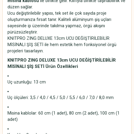
misina kablosu
ile birlikte gelir. Kılıfıyla birlikte taşınabilirlik ve
düzen sağlar.
Ucu değiştirilebilir yapısı, tek set ile çok sayıda proje
oluşturmanıza fırsat tanır. Kaliteli alüminyum şiş uçları
sayesinde ip üzerinde takılma yapmaz, örgü akışını
pürüzsüzleştirir.
KNITPRO ZING DELUXE 13cm UCU DEĞİŞTİRİLEBİLİR
MİSİNALI ŞİŞ SETİ ile hem estetik hem fonksiyonel örgü
projeleri tasarlayın.
KNITPRO ZING DELUXE 13cm UCU DEĞİŞTİRİLEBİLİR
MİSİNALI ŞİŞ SETİ Ürün Özellikleri
Uç uzunluğu: 13 cm
Uç ölçüleri: 3,5 / 4,0 / 4,5 / 5,0 / 5,5 / 6,0 / 7,0 / 8,0 mm
Misina kablolar: 60 cm (1 adet), 80 cm (2 adet), 100 cm (1
adet)