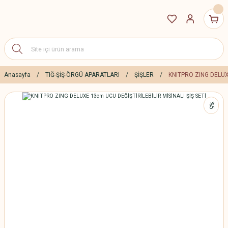
Anasayfa
TIĞ-ŞİŞ-ÖRGÜ APARATLARI
ŞİŞLER
KNITPRO ZING DELUXE
%5