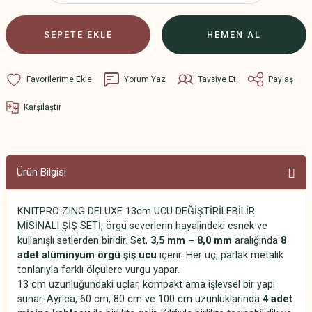
SEPETE EKLE
HEMEN AL
Yorum Yaz
Tavsiye Et
Paylaş
Karşılaştır
Ürün Bilgisi
KNITPRO ZING DELUXE 13cm UCU DEĞİŞTİRİLEBİLİR
MİSİNALI ŞİŞ SETİ, örgü severlerin hayalindeki esnek ve
kullanışlı setlerden biridir. Set,
3,5 mm – 8,0 mm
aralığında
8
adet alüminyum örgü şiş ucu
içerir. Her uç, parlak metalik
tonlarıyla farklı ölçülere vurgu yapar.
13 cm uzunluğundaki uçlar, kompakt ama işlevsel bir yapı
sunar. Ayrıca, 60 cm, 80 cm ve 100 cm uzunluklarında
4 adet