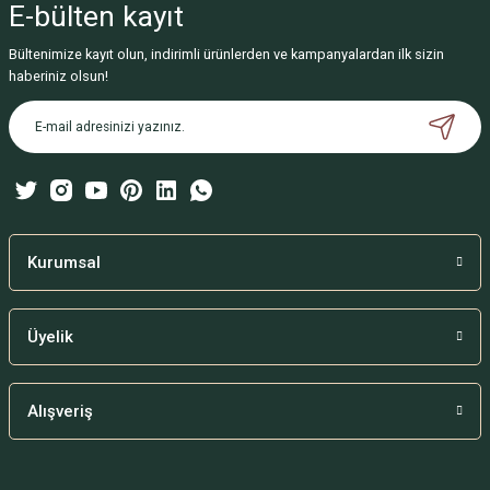
E-bülten
kayıt
Bu ürüne benzer farklı alternatifler olmalı.
Bültenimize kayıt olun, indirimli ürünlerden ve kampanyalardan ilk sizin
haberiniz olsun!
Silikon Şiş Ucu Koruyucu
Gönder
80,00 TL
Kurumsal
Üyelik
Alışveriş