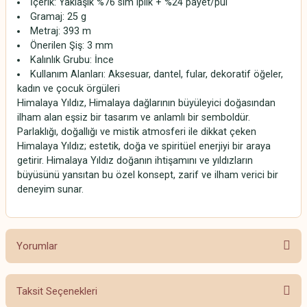
İçerik: Yaklaşık %76 sim iplik + %24 payet/pul
Gramaj: 25 g
Metraj: 393 m
Önerilen Şiş: 3 mm
Kalınlık Grubu: İnce
Kullanım Alanları: Aksesuar, dantel, fular, dekoratif öğeler,
kadın ve çocuk örgüleri
Himalaya Yıldız, Himalaya dağlarının büyüleyici doğasından
ilham alan eşsiz bir tasarım ve anlamlı bir semboldür.
Parlaklığı, doğallığı ve mistik atmosferi ile dikkat çeken
Himalaya Yıldız; estetik, doğa ve spiritüel enerjiyi bir araya
getirir. Himalaya Yıldız doğanın ihtişamını ve yıldızların
büyüsünü yansıtan bu özel konsept, zarif ve ilham verici bir
deneyim sunar.
Yorumlar
Taksit Seçenekleri
Bu ürüne ilk yorumu siz yapın!