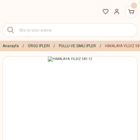
Anasayfa
ÖRGÜ İPLERİ
PULLU VE SİMLİ İPLER
HİMALAYA YILDIZ 58