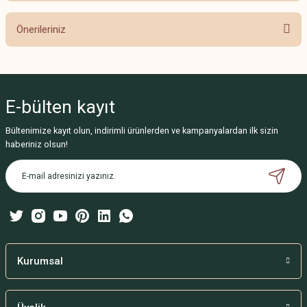
Önerileriniz
Yorum Yaz
Bu ürünün fiyat bilgisi, resim, ürün açıklamalarında ve diğer konularda
yetersiz gördüğünüz noktaları öneri formunu kullanarak tarafımıza
iletebilirsiniz.
E-bülten
kayıt
Görüş ve önerileriniz için teşekkür ederiz.
Bültenimize kayıt olun, indirimli ürünlerden ve kampanyalardan ilk sizin
Ürün resmi kalitesiz, bozuk veya görüntülenemiyor.
haberiniz olsun!
Ürün açıklamasında eksik bilgiler bulunuyor.
Ürün bilgilerinde hatalar bulunuyor.
Ürün fiyatı diğer sitelerden daha pahalı.
Bu ürüne benzer farklı alternatifler olmalı.
Kurumsal