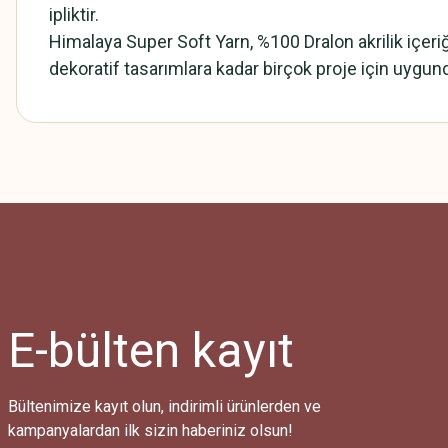
ipliktir.
Himalaya Super Soft Yarn, %100 Dralon akrilik içeri
dekoratif tasarımlara kadar birçok proje için uygundu
Bu ürünün fiyat bilgisi, resim, ürün açıklamalarında ve diğer konularda
Görüş ve önerileriniz için teşekkür ederiz.
Ürün resmi kalitesiz, bozuk veya görüntülenemiyor.
Ürün açıklamasında eksik bilgiler bulunuyor.
Ürün bilgilerinde hatalar bulunuyor.
Ürün fiyatı diğer sitelerden daha pahalı.
E-bülten
kayıt
Bu ürüne benzer farklı alternatifler olmalı.
Bültenimize kayıt olun, indirimli ürünlerden ve
kampanyalardan ilk sizin haberiniz olsun!