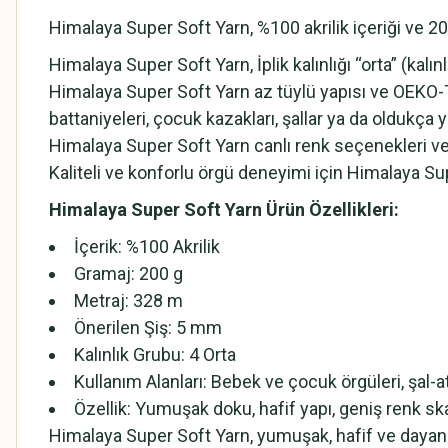
Himalaya Super Soft Yarn, %100 akrilik içeriği ve 20
Himalaya Super Soft Yarn, İplik kalınlığı “orta” (kal
Himalaya Super Soft Yarn az tüylü yapısı ve OEKO-TEX
battaniyeleri, çocuk kazakları, şallar ya da oldukça
Himalaya Super Soft Yarn canlı renk seçenekleri v
Kaliteli ve konforlu örgü deneyimi için Himalaya Sup
Himalaya Super Soft Yarn
Ürün Özellikleri:
İçerik: %100 Akrilik
Gramaj: 200 g
Metraj: 328 m
Önerilen Şiş: 5 mm
Kalınlık Grubu: 4 Orta
Kullanım Alanları: Bebek ve çocuk örgüleri, şal-a
Özellik: Yumuşak doku, hafif yapı, geniş renk sk
Himalaya Super Soft Yarn, yumuşak, hafif ve dayanıklı 