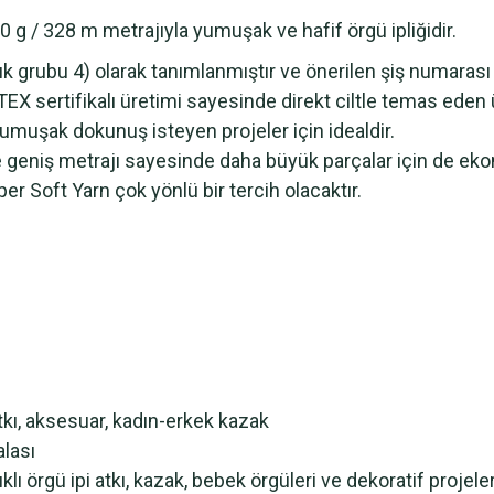
0 g / 328 m metrajıyla yumuşak ve hafif örgü ipliğidir.
ınlık grubu 4) olarak tanımlanmıştır ve önerilen şiş numarası
 sertifikalı üretimi sayesinde direkt ciltle temas eden ür
 yumuşak dokunuş isteyen projeler için idealdir.
e geniş metrajı sayesinde daha büyük parçalar için de ek
er Soft Yarn çok yönlü bir tercih olacaktır.
tkı, aksesuar, kadın-erkek kazak
alası
örgü ipi atkı, kazak, bebek örgüleri ve dekoratif projeler içi