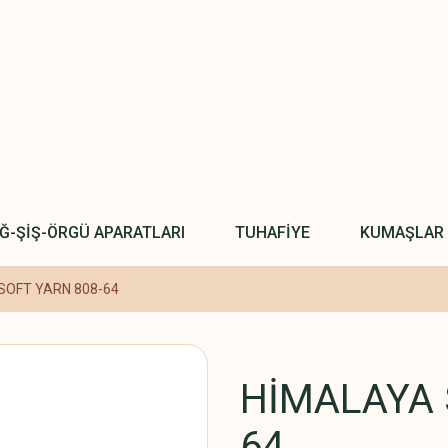
IĞ-ŞİŞ-ÖRGÜ APARATLARI
TUHAFİYE
KUMAŞLAR
SOFT YARN 808-64
HİMALAYA 
64