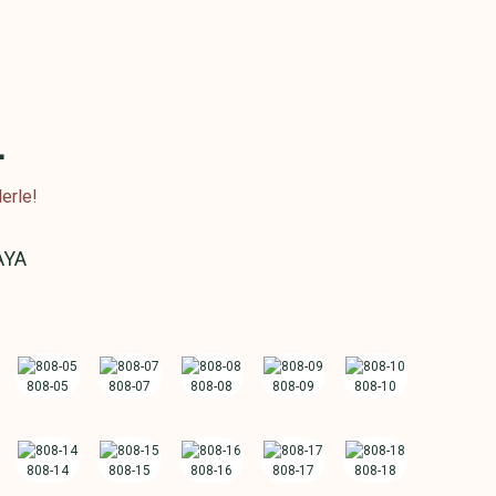
L
erle!
AYA