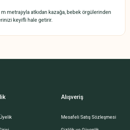
28 m metrajıyla atkıdan kazağa, bebek örgülerinden
izi keyifli hale getirir.
z.
lik
Alışveriş
Üyelik
Mesafeli Satış Sözleşmesi
irişi
Gizlilik ve Güvenlik