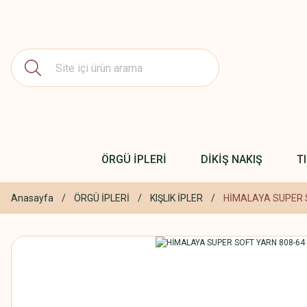
ÖRGÜ İPLERİ
DİKİŞ NAKIŞ
T
Anasayfa
ÖRGÜ İPLERİ
KIŞLIK İPLER
HİMALAYA SUPER 