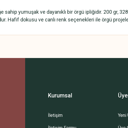
ğe sahip yumuşak ve dayanıklı bir örgü ipliğidir. 200 gr, 3
r. Hafif dokusu ve canlı renk seçenekleri ile örgü projelerin
 yetersiz gördüğünüz noktaları öneri formunu kullanarak tarafımıza iletebilirsini
Bu ürüne ilk yorumu siz yapın!
Yorum Yaz
Kurumsal
Üye
İletişim
Yeni 
İletişim Formu
Üye G