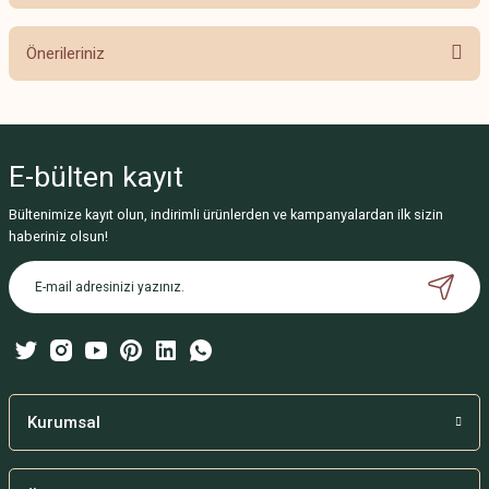
Bu ürüne ilk yorumu siz yapın!
Önerileriniz
Yorum Yaz
Bu ürünün fiyat bilgisi, resim, ürün açıklamalarında ve diğer konularda
yetersiz gördüğünüz noktaları öneri formunu kullanarak tarafımıza
iletebilirsiniz.
E-bülten
kayıt
Görüş ve önerileriniz için teşekkür ederiz.
Bültenimize kayıt olun, indirimli ürünlerden ve kampanyalardan ilk sizin
Ürün resmi kalitesiz, bozuk veya görüntülenemiyor.
haberiniz olsun!
Ürün açıklamasında eksik bilgiler bulunuyor.
Ürün bilgilerinde hatalar bulunuyor.
Ürün fiyatı diğer sitelerden daha pahalı.
Bu ürüne benzer farklı alternatifler olmalı.
Kurumsal