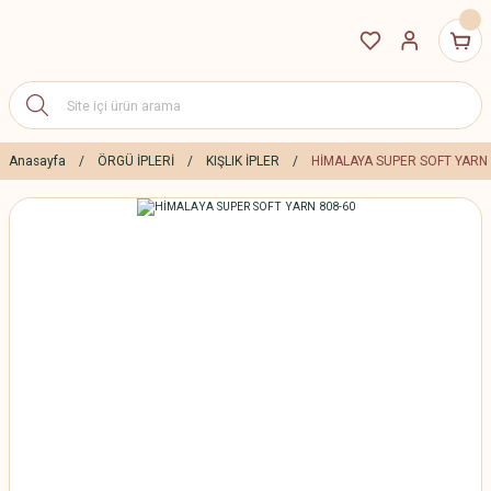
Anasayfa
ÖRGÜ İPLERİ
KIŞLIK İPLER
HİMALAYA SUPER SOFT YARN 