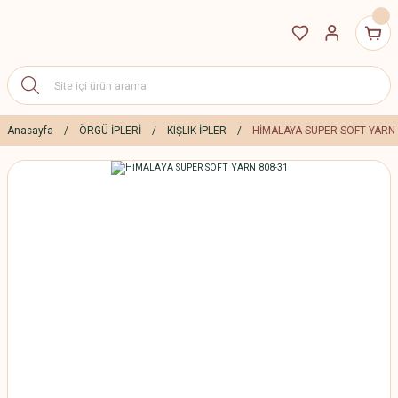
Anasayfa
ÖRGÜ İPLERİ
KIŞLIK İPLER
HİMALAYA SUPER SOFT YARN 