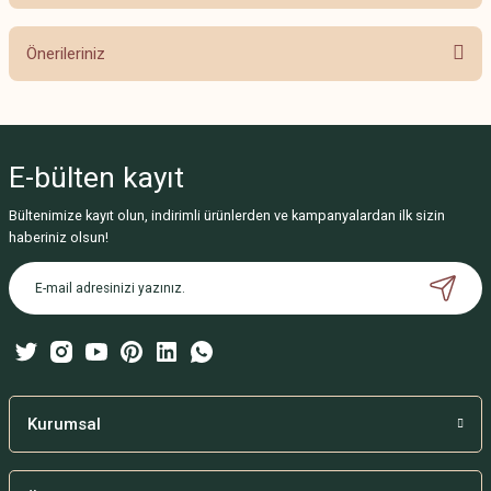
Bu ürüne ilk yorumu siz yapın!
Önerileriniz
Yorum Yaz
Bu ürünün fiyat bilgisi, resim, ürün açıklamalarında ve diğer konularda
yetersiz gördüğünüz noktaları öneri formunu kullanarak tarafımıza
iletebilirsiniz.
E-bülten
kayıt
Görüş ve önerileriniz için teşekkür ederiz.
Bültenimize kayıt olun, indirimli ürünlerden ve kampanyalardan ilk sizin
Ürün resmi kalitesiz, bozuk veya görüntülenemiyor.
haberiniz olsun!
Ürün açıklamasında eksik bilgiler bulunuyor.
Ürün bilgilerinde hatalar bulunuyor.
Ürün fiyatı diğer sitelerden daha pahalı.
Bu ürüne benzer farklı alternatifler olmalı.
Kurumsal