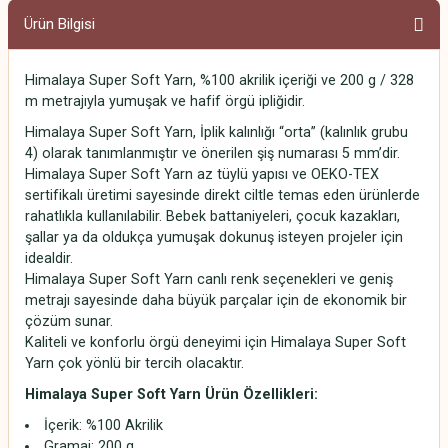
Ürün Bilgisi
Himalaya Super Soft Yarn, %100 akrilik içeriği ve 200 g / 328
m metrajıyla yumuşak ve hafif örgü ipliğidir.
Himalaya Super Soft Yarn, İplik kalınlığı “orta” (kalınlık grubu
4) olarak tanımlanmıştır ve önerilen şiş numarası 5 mm’dir.
Himalaya Super Soft Yarn az tüylü yapısı ve OEKO-TEX
sertifikalı üretimi sayesinde direkt ciltle temas eden ürünlerde
rahatlıkla kullanılabilir. Bebek battaniyeleri, çocuk kazakları,
şallar ya da oldukça yumuşak dokunuş isteyen projeler için
idealdir.
Himalaya Super Soft Yarn canlı renk seçenekleri ve geniş
metrajı sayesinde daha büyük parçalar için de ekonomik bir
çözüm sunar.
Kaliteli ve konforlu örgü deneyimi için Himalaya Super Soft
Yarn çok yönlü bir tercih olacaktır.
Himalaya Super Soft Yarn
Ürün Özellikleri:
İçerik: %100 Akrilik
Gramaj: 200 g