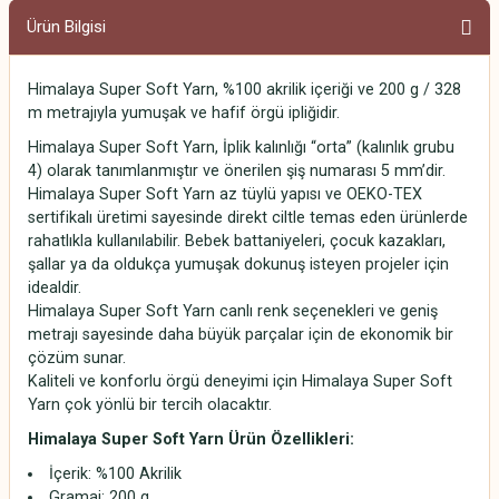
Ürün Bilgisi
Himalaya Super Soft Yarn, %100 akrilik içeriği ve 200 g / 328
m metrajıyla yumuşak ve hafif örgü ipliğidir.
Himalaya Super Soft Yarn, İplik kalınlığı “orta” (kalınlık grubu
4) olarak tanımlanmıştır ve önerilen şiş numarası 5 mm’dir.
Himalaya Super Soft Yarn az tüylü yapısı ve OEKO-TEX
sertifikalı üretimi sayesinde direkt ciltle temas eden ürünlerde
rahatlıkla kullanılabilir. Bebek battaniyeleri, çocuk kazakları,
şallar ya da oldukça yumuşak dokunuş isteyen projeler için
idealdir.
Himalaya Super Soft Yarn canlı renk seçenekleri ve geniş
metrajı sayesinde daha büyük parçalar için de ekonomik bir
çözüm sunar.
Kaliteli ve konforlu örgü deneyimi için Himalaya Super Soft
Yarn çok yönlü bir tercih olacaktır.
Himalaya Super Soft Yarn
Ürün Özellikleri:
İçerik: %100 Akrilik
Gramaj: 200 g