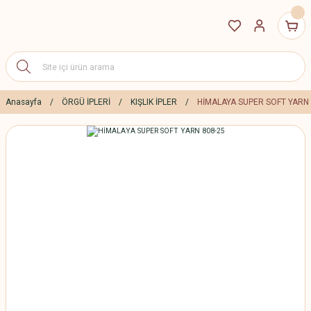
Anasayfa
ÖRGÜ İPLERİ
KIŞLIK İPLER
HİMALAYA SUPER SOFT YARN 