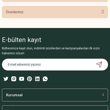
Bu ürüne ilk yorumu siz yapın!
Önerileriniz
Yorum Yaz
Bu ürünün fiyat bilgisi, resim, ürün açıklamalarında ve diğer konularda
yetersiz gördüğünüz noktaları öneri formunu kullanarak tarafımıza
iletebilirsiniz.
E-bülten
kayıt
Görüş ve önerileriniz için teşekkür ederiz.
Bültenimize kayıt olun, indirimli ürünlerden ve kampanyalardan ilk sizin
Ürün resmi kalitesiz, bozuk veya görüntülenemiyor.
haberiniz olsun!
Ürün açıklamasında eksik bilgiler bulunuyor.
Ürün bilgilerinde hatalar bulunuyor.
Ürün fiyatı diğer sitelerden daha pahalı.
Bu ürüne benzer farklı alternatifler olmalı.
Kurumsal