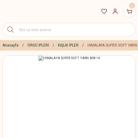
Anasayfa
ÖRGÜ İPLERİ
KIŞLIK İPLER
HİMALAYA SUPER SOFT YARN 