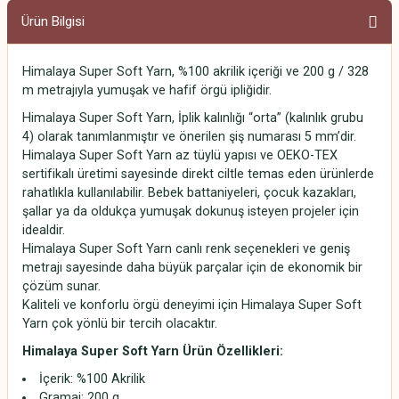
Ürün Bilgisi
Himalaya Super Soft Yarn, %100 akrilik içeriği ve 200 g / 328
m metrajıyla yumuşak ve hafif örgü ipliğidir.
Himalaya Super Soft Yarn, İplik kalınlığı “orta” (kalınlık grubu
4) olarak tanımlanmıştır ve önerilen şiş numarası 5 mm’dir.
Himalaya Super Soft Yarn az tüylü yapısı ve OEKO-TEX
sertifikalı üretimi sayesinde direkt ciltle temas eden ürünlerde
rahatlıkla kullanılabilir. Bebek battaniyeleri, çocuk kazakları,
şallar ya da oldukça yumuşak dokunuş isteyen projeler için
idealdir.
Himalaya Super Soft Yarn canlı renk seçenekleri ve geniş
metrajı sayesinde daha büyük parçalar için de ekonomik bir
çözüm sunar.
Kaliteli ve konforlu örgü deneyimi için Himalaya Super Soft
Yarn çok yönlü bir tercih olacaktır.
Himalaya Super Soft Yarn
Ürün Özellikleri:
İçerik: %100 Akrilik
Gramaj: 200 g