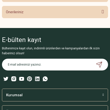
Bu ürüne ilk yorumu siz yapın!
Önerileriniz
Yorum Yaz
Bu ürünün fiyat bilgisi, resim, ürün açıklamalarında ve diğer konularda
yetersiz gördüğünüz noktaları öneri formunu kullanarak tarafımıza
iletebilirsiniz.
E-bülten
kayıt
Görüş ve önerileriniz için teşekkür ederiz.
Bültenimize kayıt olun, indirimli ürünlerden ve kampanyalardan ilk sizin
Ürün resmi kalitesiz, bozuk veya görüntülenemiyor.
haberiniz olsun!
Ürün açıklamasında eksik bilgiler bulunuyor.
Ürün bilgilerinde hatalar bulunuyor.
Ürün fiyatı diğer sitelerden daha pahalı.
Bu ürüne benzer farklı alternatifler olmalı.
Kurumsal