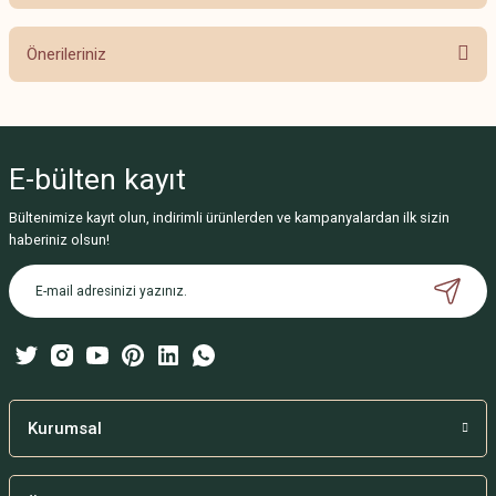
Bu ürüne ilk yorumu siz yapın!
Önerileriniz
Yorum Yaz
Bu ürünün fiyat bilgisi, resim, ürün açıklamalarında ve diğer konularda
yetersiz gördüğünüz noktaları öneri formunu kullanarak tarafımıza
iletebilirsiniz.
E-bülten
kayıt
Görüş ve önerileriniz için teşekkür ederiz.
Bültenimize kayıt olun, indirimli ürünlerden ve kampanyalardan ilk sizin
Ürün resmi kalitesiz, bozuk veya görüntülenemiyor.
haberiniz olsun!
Ürün açıklamasında eksik bilgiler bulunuyor.
Ürün bilgilerinde hatalar bulunuyor.
Ürün fiyatı diğer sitelerden daha pahalı.
Bu ürüne benzer farklı alternatifler olmalı.
Kurumsal