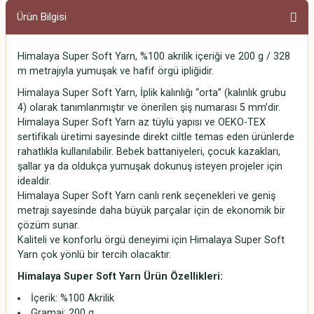
Ürün Bilgisi
Himalaya Super Soft Yarn, %100 akrilik içeriği ve 200 g / 328
m metrajıyla yumuşak ve hafif örgü ipliğidir.
Himalaya Super Soft Yarn, İplik kalınlığı “orta” (kalınlık grubu
4) olarak tanımlanmıştır ve önerilen şiş numarası 5 mm’dir.
Himalaya Super Soft Yarn az tüylü yapısı ve OEKO-TEX
sertifikalı üretimi sayesinde direkt ciltle temas eden ürünlerde
rahatlıkla kullanılabilir. Bebek battaniyeleri, çocuk kazakları,
şallar ya da oldukça yumuşak dokunuş isteyen projeler için
idealdir.
Himalaya Super Soft Yarn canlı renk seçenekleri ve geniş
metrajı sayesinde daha büyük parçalar için de ekonomik bir
çözüm sunar.
Kaliteli ve konforlu örgü deneyimi için Himalaya Super Soft
Yarn çok yönlü bir tercih olacaktır.
Himalaya Super Soft Yarn
Ürün Özellikleri:
İçerik: %100 Akrilik
Gramaj: 200 g