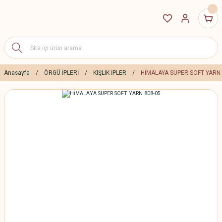
Anasayfa
ÖRGÜ İPLERİ
KIŞLIK İPLER
HİMALAYA SUPER SOFT YARN 