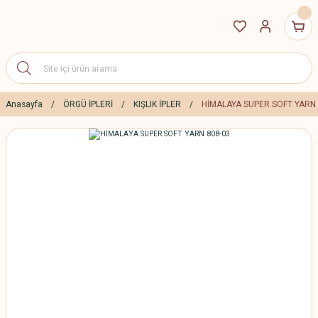
Anasayfa
ÖRGÜ İPLERİ
KIŞLIK İPLER
HİMALAYA SUPER SOFT YARN 