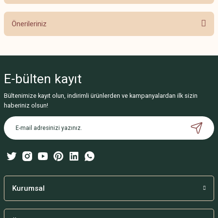
Bu ürüne ilk yorumu siz yapın!
Önerileriniz
Yorum Yaz
Bu ürünün fiyat bilgisi, resim, ürün açıklamalarında ve diğer konularda
yetersiz gördüğünüz noktaları öneri formunu kullanarak tarafımıza
iletebilirsiniz.
E-bülten
kayıt
Görüş ve önerileriniz için teşekkür ederiz.
Bültenimize kayıt olun, indirimli ürünlerden ve kampanyalardan ilk sizin
Ürün resmi kalitesiz, bozuk veya görüntülenemiyor.
haberiniz olsun!
Ürün açıklamasında eksik bilgiler bulunuyor.
Ürün bilgilerinde hatalar bulunuyor.
Ürün fiyatı diğer sitelerden daha pahalı.
Bu ürüne benzer farklı alternatifler olmalı.
Kurumsal