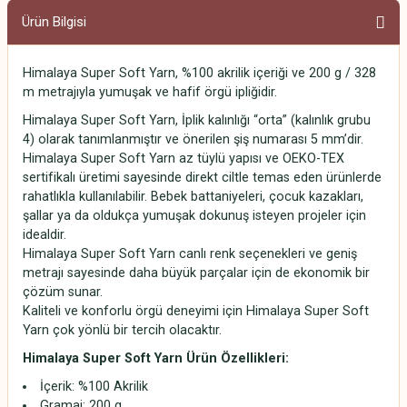
Ürün Bilgisi
Himalaya Super Soft Yarn, %100 akrilik içeriği ve 200 g / 328
m metrajıyla yumuşak ve hafif örgü ipliğidir.
Himalaya Super Soft Yarn, İplik kalınlığı “orta” (kalınlık grubu
4) olarak tanımlanmıştır ve önerilen şiş numarası 5 mm’dir.
Himalaya Super Soft Yarn az tüylü yapısı ve OEKO-TEX
sertifikalı üretimi sayesinde direkt ciltle temas eden ürünlerde
rahatlıkla kullanılabilir. Bebek battaniyeleri, çocuk kazakları,
şallar ya da oldukça yumuşak dokunuş isteyen projeler için
idealdir.
Himalaya Super Soft Yarn canlı renk seçenekleri ve geniş
metrajı sayesinde daha büyük parçalar için de ekonomik bir
çözüm sunar.
Kaliteli ve konforlu örgü deneyimi için Himalaya Super Soft
Yarn çok yönlü bir tercih olacaktır.
Himalaya Super Soft Yarn
Ürün Özellikleri:
İçerik: %100 Akrilik
Gramaj: 200 g