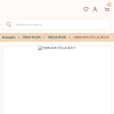
Anasayfa
ÖRGÜ İPLERİ
YAZLIK İPLER
HİMALAYA STELLA 460-31