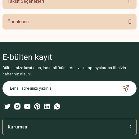
Taksit Seçenekleri
Bu ürüne ilk yorumu siz yapın!
Önerileriniz
Yorum Yaz
Bu ürünün fiyat bilgisi, resim, ürün açıklamalarında ve diğer konularda
yetersiz gördüğünüz noktaları öneri formunu kullanarak tarafımıza
iletebilirsiniz.
E-bülten
kayıt
Görüş ve önerileriniz için teşekkür ederiz.
Bültenimize kayıt olun, indirimli ürünlerden ve kampanyalardan ilk sizin
Ürün resmi kalitesiz, bozuk veya görüntülenemiyor.
haberiniz olsun!
Ürün açıklamasında eksik bilgiler bulunuyor.
Ürün bilgilerinde hatalar bulunuyor.
Ürün fiyatı diğer sitelerden daha pahalı.
Bu ürüne benzer farklı alternatifler olmalı.
Kurumsal