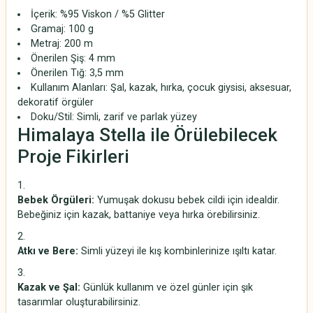
İçerik: %95 Viskon / %5 Glitter
Gramaj: 100 g
Metraj: 200 m
Önerilen Şiş: 4 mm
Önerilen Tığ: 3,5 mm
Kullanım Alanları: Şal, kazak, hırka, çocuk giysisi, aksesuar,
dekoratif örgüler
Doku/Stil: Simli, zarif ve parlak yüzey
Himalaya Stella ile Örülebilecek
Proje Fikirleri
Bebek Örgüleri:
Yumuşak dokusu bebek cildi için idealdir.
Bebeğiniz için kazak, battaniye veya hırka örebilirsiniz.
Atkı ve Bere:
Simli yüzeyi ile kış kombinlerinize ışıltı katar.
Kazak ve Şal:
Günlük kullanım ve özel günler için şık
tasarımlar oluşturabilirsiniz.