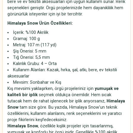
bere ve ev tekstili aksesuarları için uygun kullanım sunar. Renk
seçenekleri geniştir. Örgü projelerinizde hem dayanıklılık hem
görünürlük isteyenler için iyi bir tercihtir.
Himalaya Snow Ürün Özellikleri:
İçerik: %100 Akrilik
Gramaj: 100 g
Metraj: 107 m (117 yd)
Şiş Önerisi: 5 mm
Tığ Önerisi: 5,5 mm
Kalınlık Grubu: 4 – Orta
Kullanım Alanları: Kazak, hırka, şal, atkı, bere, ev tekstili
aksesuarlar
Mevsim: Sonbahar ve Kış
Kış mevsimi yaklaşırken, örgü projeleriniz için
yumuşak ve
kaliteli bir iplik
seçmek oldukça önemlidir. Hem sıcak
tutacak hem de rahat işlenecek bir iplik arıyorsanız,
Himalaya
Snow
tam size göre. Bu yazıda, Himalaya Snow’un teknik
özelliklerini, kullanım alanlarını, renk seçeneklerini ve yaratıcı
proje fikirlerini keşfedeceksiniz.
Himalaya Snow
, özellikle kışlık projeler için tasarlanmış,
yumuşak ve konforlu bir örgü ipidir. Genellikle %100 akrilik