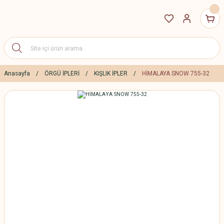
Anasayfa
ÖRGÜ İPLERİ
KIŞLIK İPLER
HİMALAYA SNOW 755-32