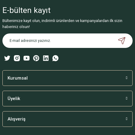
iletebilirsiniz.
E-bülten
kayıt
Görüş ve önerileriniz için teşekkür ederiz.
Bültenimize kayıt olun, indirimli ürünlerden ve kampanyalardan ilk sizin
Ürün resmi kalitesiz, bozuk veya görüntülenemiyor.
haberiniz olsun!
Ürün açıklamasında eksik bilgiler bulunuyor.
Ürün bilgilerinde hatalar bulunuyor.
Ürün fiyatı diğer sitelerden daha pahalı.
Bu ürüne benzer farklı alternatifler olmalı.
Kurumsal
Üyelik
Gönder
Alışveriş