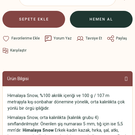
SEPETE EKLE
HEMEN AL
Yorum Yaz
Tavsiye Et
Paylaş
Karşılaştır
Ürün Bilgisi
Himalaya Snow, %100 akrilik içeriği ve 100 g / 107 m
metrajıyla kış-sonbahar dönemine yönelik, orta kalınlıkta çok
yönlü bir örgü ipliğidir.
Himalaya Snow, orta kalınlıkta (kalınlık grubu 4)
sınıflandırılmıştır. Önerilen şiş numarası 5 mm, tığ için ise 5,5
mm’dir.
Himalaya Snow
Erkek-kadın kazak, hırka, şal, atkı,