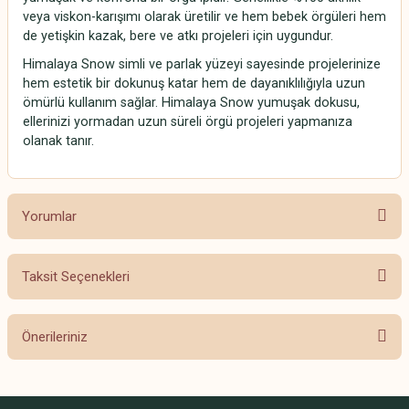
veya viskon-karışımı olarak üretilir ve hem bebek örgüleri hem
de yetişkin kazak, bere ve atkı projeleri için uygundur.
Himalaya Snow simli ve parlak yüzeyi sayesinde projelerinize
hem estetik bir dokunuş katar hem de dayanıklılığıyla uzun
ömürlü kullanım sağlar. Himalaya Snow yumuşak dokusu,
ellerinizi yormadan uzun süreli örgü projeleri yapmanıza
olanak tanır.
Yorumlar
Taksit Seçenekleri
Bu ürüne ilk yorumu siz yapın!
Önerileriniz
Yorum Yaz
Bu ürünün fiyat bilgisi, resim, ürün açıklamalarında ve diğer konularda
yetersiz gördüğünüz noktaları öneri formunu kullanarak tarafımıza