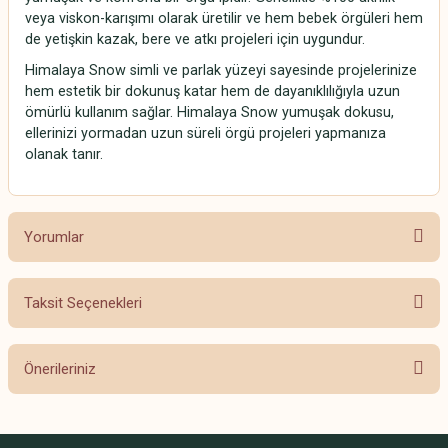
veya viskon-karışımı olarak üretilir ve hem bebek örgüleri hem
de yetişkin kazak, bere ve atkı projeleri için uygundur.
Himalaya Snow simli ve parlak yüzeyi sayesinde projelerinize
hem estetik bir dokunuş katar hem de dayanıklılığıyla uzun
ömürlü kullanım sağlar. Himalaya Snow yumuşak dokusu,
ellerinizi yormadan uzun süreli örgü projeleri yapmanıza
olanak tanır.
Yorumlar
Taksit Seçenekleri
Bu ürüne ilk yorumu siz yapın!
Önerileriniz
Yorum Yaz
Bu ürünün fiyat bilgisi, resim, ürün açıklamalarında ve diğer konularda
yetersiz gördüğünüz noktaları öneri formunu kullanarak tarafımıza