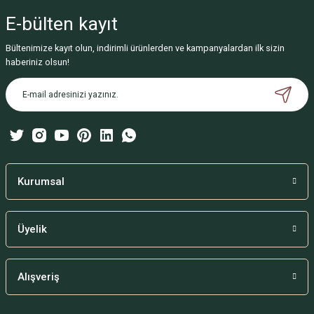
iletebilirsiniz.
E-bülten
kayıt
Görüş ve önerileriniz için teşekkür ederiz.
Bültenimize kayıt olun, indirimli ürünlerden ve kampanyalardan ilk sizin
Ürün resmi kalitesiz, bozuk veya görüntülenemiyor.
haberiniz olsun!
Ürün açıklamasında eksik bilgiler bulunuyor.
Ürün bilgilerinde hatalar bulunuyor.
Ürün fiyatı diğer sitelerden daha pahalı.
Bu ürüne benzer farklı alternatifler olmalı.
Kurumsal
Üyelik
Gönder
Alışveriş