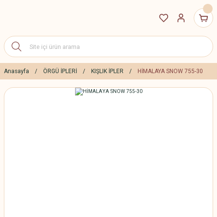
Anasayfa
ÖRGÜ İPLERİ
KIŞLIK İPLER
HİMALAYA SNOW 755-30