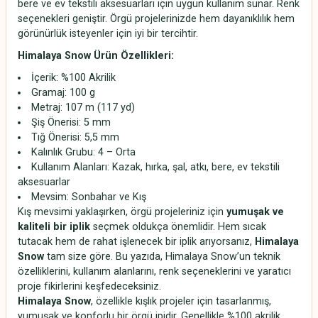
bere ve ev tekstili aksesuarları için uygun kullanım sunar. Renk
seçenekleri geniştir. Örgü projelerinizde hem dayanıklılık hem
görünürlük isteyenler için iyi bir tercihtir.
Himalaya Snow Ürün Özellikleri:
İçerik: %100 Akrilik
Gramaj: 100 g
Metraj: 107 m (117 yd)
Şiş Önerisi: 5 mm
Tığ Önerisi: 5,5 mm
Kalınlık Grubu: 4 – Orta
Kullanım Alanları: Kazak, hırka, şal, atkı, bere, ev tekstili
aksesuarlar
Mevsim: Sonbahar ve Kış
Kış mevsimi yaklaşırken, örgü projeleriniz için
yumuşak ve
kaliteli bir iplik
seçmek oldukça önemlidir. Hem sıcak
tutacak hem de rahat işlenecek bir iplik arıyorsanız,
Himalaya
Snow
tam size göre. Bu yazıda, Himalaya Snow’un teknik
özelliklerini, kullanım alanlarını, renk seçeneklerini ve yaratıcı
proje fikirlerini keşfedeceksiniz.
Himalaya Snow
, özellikle kışlık projeler için tasarlanmış,
yumuşak ve konforlu bir örgü ipidir. Genellikle %100 akrilik