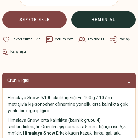
SEPETE EKLE
HEMEN AL
Yorum Yaz
Tavsiye Et
Paylaş
Karşılaştır
Ürün Bilgisi
Himalaya Snow, %100 akrilik içeriği ve 100 g / 107 m
metrajıyla kış-sonbahar dönemine yönelik, orta kalınlıkta çok
yönlü bir örgü ipliğidir.
Himalaya Snow, orta kalınlıkta (kalınlık grubu 4)
sınıflandırılmıştır. Önerilen şiş numarası 5 mm, tığ için ise 5,5
mm’dir.
Himalaya Snow
Erkek-kadın kazak, hırka, şal, atkı,