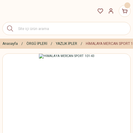
Anasayfa
ÖRGÜ İPLERİ
YAZLIK İPLER
HİMALAYA MERCAN SPORT 1