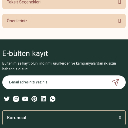
Taksit Seçenekleri
Bu ürüne ilk yorumu siz yapın!
Önerileriniz
Yorum Yaz
Bu ürünün fiyat bilgisi, resim, ürün açıklamalarında ve diğer konularda
yetersiz gördüğünüz noktaları öneri formunu kullanarak tarafımıza
iletebilirsiniz.
E-bülten
kayıt
Görüş ve önerileriniz için teşekkür ederiz.
Bültenimize kayıt olun, indirimli ürünlerden ve kampanyalardan ilk sizin
Ürün resmi kalitesiz, bozuk veya görüntülenemiyor.
haberiniz olsun!
Ürün açıklamasında eksik bilgiler bulunuyor.
Ürün bilgilerinde hatalar bulunuyor.
Ürün fiyatı diğer sitelerden daha pahalı.
Bu ürüne benzer farklı alternatifler olmalı.
Kurumsal