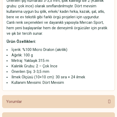
Önerilen şiş numarası 3-3,5 mm, iplik kalınlığı ise 2 (Kalınlık
grubu: çok ince) olarak sınıflandırılmıştır. Dört mevsim
kullanıma uygun bu iplik, erkek/ kadın hırka, kazak, şal, atkı,
bere ve ev tekstili gibi farklı örgü projeleri için uygundur.
Canlı renk seçenekleri ve dayanıklı yapısıyla Mercan Sport,
hem yeni başlayanlar hem de deneyimli örgücüler için pratik
ve şık bir tercih sunar.
Ürün Özellikleri:
İçerik: %100 Micro Dralon (akrilik)
Ağırlık: 100 g
Metraj: Yaklaşık 315 m
Kalınlık Grubu: 2 – Çok İnce
Önerilen Şiş: 3-3,5 mm
İlmek Ölçüsü (10×10 cm): 30 sıra × 24 ilmek
Kullanım Mevsimi: Dört Mevsim
Yorumlar