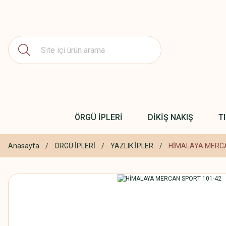
ÖRGÜ İPLERİ
DİKİŞ NAKIŞ
T
Anasayfa
ÖRGÜ İPLERİ
YAZLIK İPLER
HİMALAYA MERCA