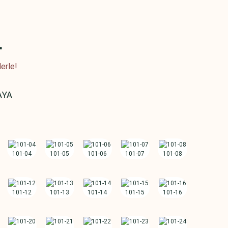
L
erle!
AYA