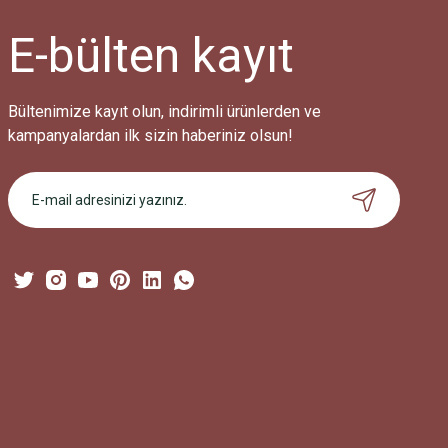
Ürün bilgilerinde hatalar bulunuyor.
Ürün fiyatı diğer sitelerden daha pahalı.
E-bülten
kayıt
Bu ürüne benzer farklı alternatifler olmalı.
Bültenimize kayıt olun, indirimli ürünlerden ve
kampanyalardan ilk sizin haberiniz olsun!