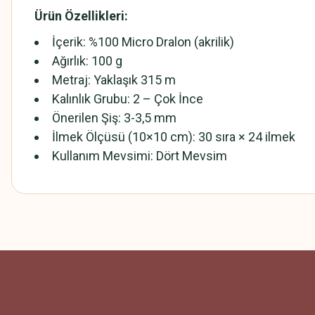
Ürün Özellikleri:
İçerik: %100 Micro Dralon (akrilik)
Ağırlık: 100 g
Metraj: Yaklaşık 315 m
Kalınlık Grubu: 2 – Çok İnce
Önerilen Şiş: 3-3,5 mm
İlmek Ölçüsü (10×10 cm): 30 sıra × 24 ilmek
Kullanım Mevsimi: Dört Mevsim
Bu ürünün fiyat bilgisi, resim, ürün açıklamalarında ve diğer konularda
Görüş ve önerileriniz için teşekkür ederiz.
Ürün resmi kalitesiz, bozuk veya görüntülenemiyor.
Ürün açıklamasında eksik bilgiler bulunuyor.