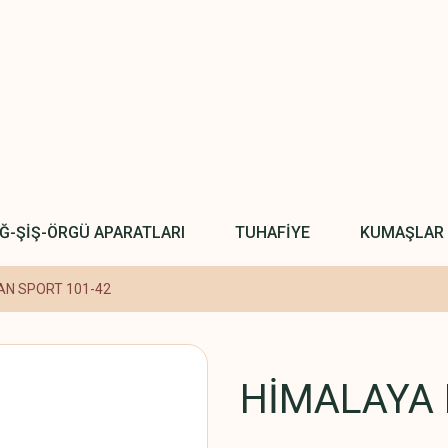
IĞ-ŞİŞ-ÖRGÜ APARATLARI
TUHAFİYE
KUMAŞLAR
N SPORT 101-42
HİMALAYA 