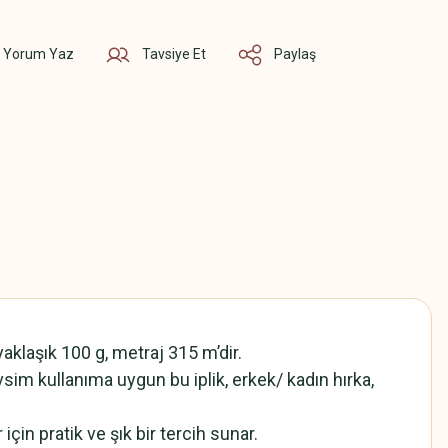
Yorum Yaz
Tavsiye Et
Paylaş
yaklaşık 100 g, metraj 315 m’dir.
evsim kullanıma uygun bu iplik, erkek/ kadın hırka,
in pratik ve şık bir tercih sunar.