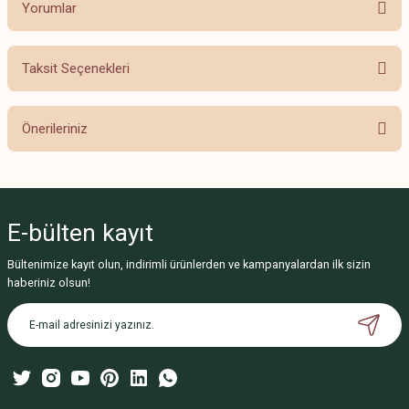
Yorumlar
Taksit Seçenekleri
Bu ürüne ilk yorumu siz yapın!
Önerileriniz
Yorum Yaz
Bu ürünün fiyat bilgisi, resim, ürün açıklamalarında ve diğer konularda
yetersiz gördüğünüz noktaları öneri formunu kullanarak tarafımıza
iletebilirsiniz.
E-bülten
kayıt
Görüş ve önerileriniz için teşekkür ederiz.
Bültenimize kayıt olun, indirimli ürünlerden ve kampanyalardan ilk sizin
Ürün resmi kalitesiz, bozuk veya görüntülenemiyor.
haberiniz olsun!
Ürün açıklamasında eksik bilgiler bulunuyor.
Ürün bilgilerinde hatalar bulunuyor.
Ürün fiyatı diğer sitelerden daha pahalı.
Bu ürüne benzer farklı alternatifler olmalı.