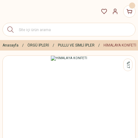
Anasayfa
ÖRGÜ İPLERİ
PULLU VE SİMLİ İPLER
HİMALAYA KONFETİ
%17