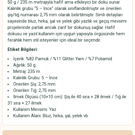
50 g / 235 m metrajıyla hafif ama etkileyici bir doku sunar.
Kalınlık grubu “5 – İnce” olarak sınıflandırılmıştır ve önerilen
şiş/tığ numarası 2,75 mm olarak belirtilmiştir. Simli detayları
sayesinde bluz, hırka, şal ve yelek gibi yazlık ve geçiş mevsimi
projelerinde parlak ancak zarif bir dokunuş sağlar. Hafif
dokusu ve yazıl kullanım için uygun yapısıyla örgüsünde hem
ferahlık hem stil isteyenler için ideal bir seçimdir.
Etiket Bilgileri:
İçerik: %82 Pamuk / %11 Glitter Yarn / %7 Poliamid
Ağırlık: 50 g
Metraj: 235 m
Kalınlık Grubu: 5 – İnce
Önerilen Şiş: 2,75 mm
Önerilen Tığ: 2,75 mm
İlmek Ölçüsü (10×10 cm): Şiş ile 40 sıra × 28 ilmek / Tığ ile
31 sıra × 27 ilmek
Kullanım Mevsimi: Yaz
Kullanım Alanı: Bluz, hırka, şal, yelek vb.