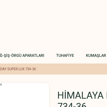
IĞ-ŞİŞ-ÖRGÜ APARATLARI
TUHAFİYE
KUMAŞLAR
DAY SUPER LUX 734-36
HİMALAYA 
734-36