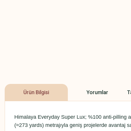
Ürün Bilgisi
Yorumlar
T
Himalaya Everyday Super Lux; %100 anti-pilling ak
(≈273 yards) metrajıyla geniş projelerde avantaj sağ