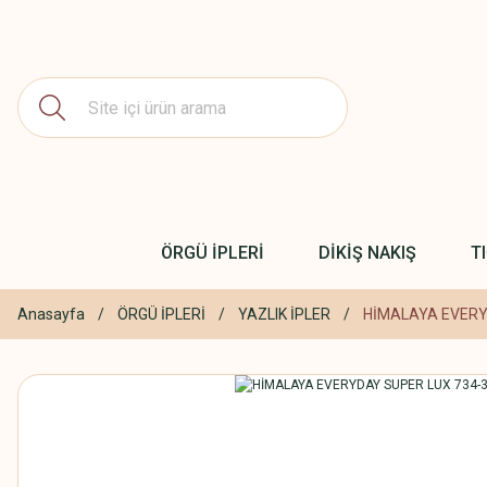
ÖRGÜ İPLERİ
DİKİŞ NAKIŞ
T
Anasayfa
ÖRGÜ İPLERİ
YAZLIK İPLER
HİMALAYA EVERY