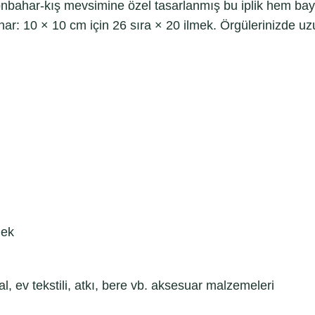
r. Sonbahar-kış mevsimine özel tasarlanmış bu iplik hem b
nar: 10 × 10 cm için 26 sıra × 20 ilmek. Örgülerinizde uz
mek
l, ev tekstili, atkı, bere vb. aksesuar malzemeleri