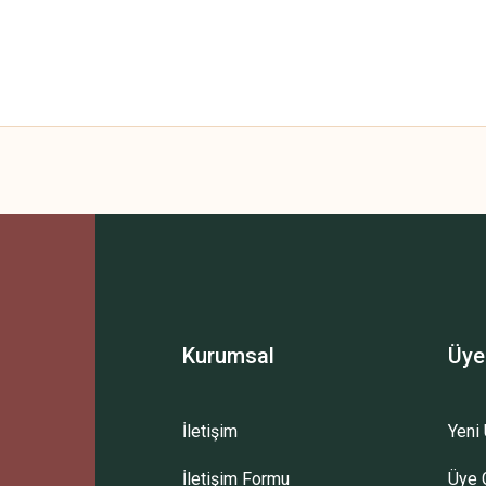
 yetersiz gördüğünüz noktaları öneri formunu kullanarak tarafımıza iletebilirsini
Bu ürüne ilk yorumu siz yapın!
Yorum Yaz
Kurumsal
Üye
İletişim
Yeni 
İletişim Formu
Üye G