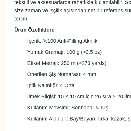
tekstili ve aksesuarlarda rahatlıkla kullanılabili
size zaman ve işçilik açısından net bir referans su
tercih.
Ürün Özellikleri:
İçerik: %100 Anti-Pilling Akrilik
·
Yumak Gramajı: 100 g (≈3.5 oz)
·
Etiket Metrajı: 250 m (≈273 yards)
·
Önerilen Şiş Numarası: 4 mm
·
İplik Kalınlığı: 4 Orta
·
İlmek Bilgisi: 10 × 10 cm için 26 sıra × 20 il
·
Kullanım Mevsimi: Sonbahar & Kış
·
Kullanım Alanları: Bay/Bayan hırka, kazak, şa
·
HİMALAYA EVERYDAY SUPER LUX