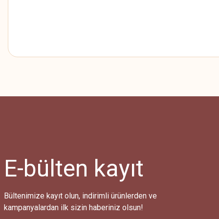
HİMALAYA EVERYDAY SUPER LUX
HİMALAYA EVERYDAY SUPER LUX
Bu ürünün fiyat bilgisi, resim, ürün açıklamalarında ve diğer konularda
Görüş ve önerileriniz için teşekkür ederiz.
Ürün resmi kalitesiz, bozuk veya görüntülenemiyor.
Ürün açıklamasında eksik bilgiler bulunuyor.
Ürün bilgilerinde hatalar bulunuyor.
Ürün fiyatı diğer sitelerden daha pahalı.
E-bülten
kayıt
Bu ürüne benzer farklı alternatifler olmalı.
Bültenimize kayıt olun, indirimli ürünlerden ve
kampanyalardan ilk sizin haberiniz olsun!