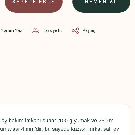
SEPETE EKLE
HEMEN AL
Yorum Yaz
Tavsiye Et
Paylaş
 kolay bakım imkanı sunar. 100 g yumak ve 250 m
ş numarası 4 mm’dir, bu sayede kazak, hırka, şal, ev