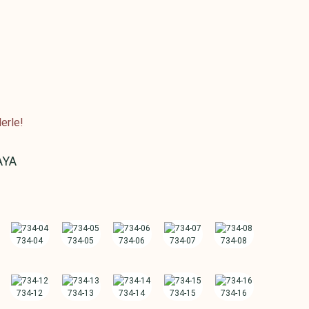
erle!
AYA