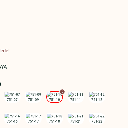
erle!
AYA
D