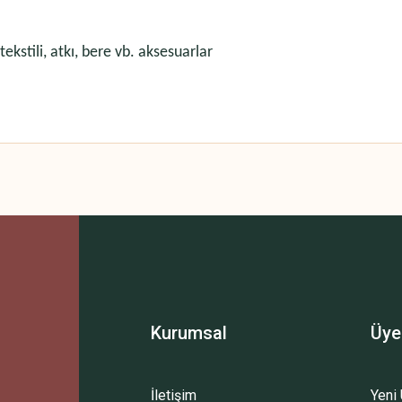
ekstili, atkı, bere vb. aksesuarlar
 yetersiz gördüğünüz noktaları öneri formunu kullanarak tarafımıza iletebilirsini
Bu ürüne ilk yorumu siz yapın!
Yorum Yaz
Kurumsal
Üye
İletişim
Yeni 