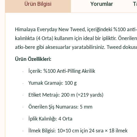
Ürün Bilgisi
Yorumlar
T
Himalaya Everyday New Tweed, içeriğindeki %100 anti‑pi
kalınlıkta (4 Orta) kullanım için ideal bir ipliktir. Öneri
atkı‑bere gibi aksesuarlar yaratabilirsiniz. Tweed dokus
Ürün Özellikleri:
İçerik: %100 Anti‑Pilling Akrilik
·
Yumak Gramajı: 100 g
·
Etiket Metrajı: 200 m (≈219 yards)
·
Önerilen Şiş Numarası: 5 mm
·
İplik Kalınlığı: 4 Orta
·
İlmek Bilgisi: 10×10 cm için 24 sıra × 18 ilmek
·