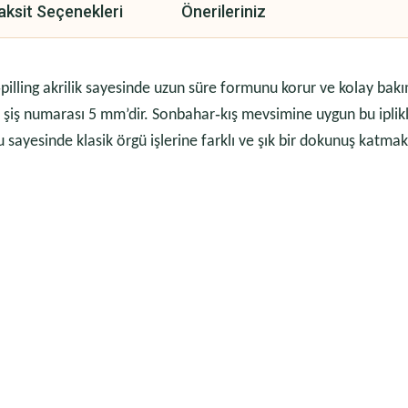
aksit Seçenekleri
Önerileriniz
lling akrilik sayesinde uzun süre formunu korur ve kolay bakı
len şiş numarası 5 mm’dir.
Sonbahar‑kış mevsimine uygun bu iplikl
u sayesinde klasik örgü işlerine farklı ve şık bir dokunuş katma