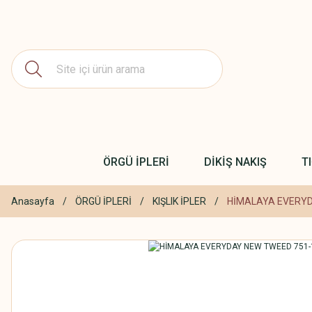
ÖRGÜ İPLERİ
DİKİŞ NAKIŞ
T
Anasayfa
ÖRGÜ İPLERİ
KIŞLIK İPLER
HİMALAYA EVERYD