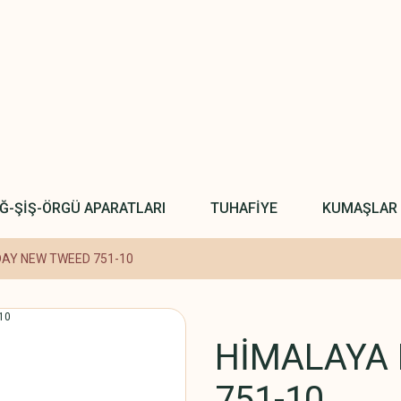
IĞ-ŞİŞ-ÖRGÜ APARATLARI
TUHAFİYE
KUMAŞLAR
AY NEW TWEED 751-10
HİMALAYA
751-10