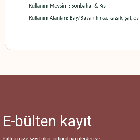
Kullanım Mevsimi: Sonbahar & Kış
·
Kullanım Alanları: Bay/Bayan hırka, kazak, şal, ev t
·
Bu ürünün fiyat bilgisi, resim, ürün açıklamalarında ve diğer konularda
Görüş ve önerileriniz için teşekkür ederiz.
Ürün resmi kalitesiz, bozuk veya görüntülenemiyor.
Ürün açıklamasında eksik bilgiler bulunuyor.
Ürün bilgilerinde hatalar bulunuyor.
Ürün fiyatı diğer sitelerden daha pahalı.
E-bülten
kayıt
Bu ürüne benzer farklı alternatifler olmalı.
Bültenimize kayıt olun, indirimli ürünlerden ve