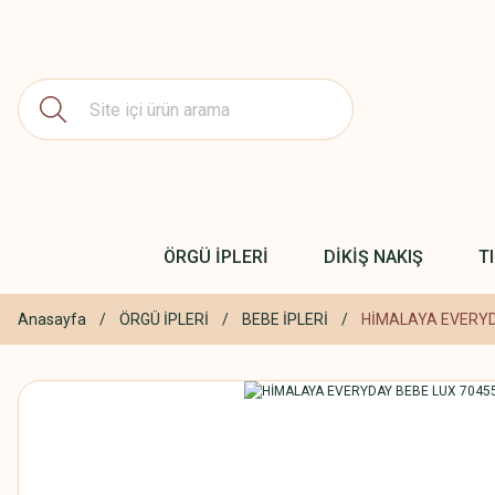
ÖRGÜ İPLERİ
DİKİŞ NAKIŞ
T
Anasayfa
ÖRGÜ İPLERİ
BEBE İPLERİ
HİMALAYA EVERYD