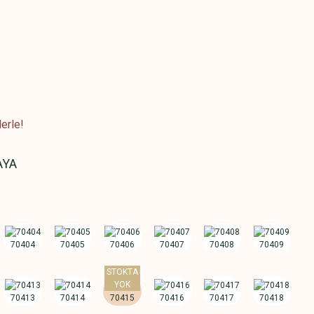
erle!
AYA