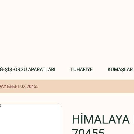
IĞ-ŞİŞ-ÖRGÜ APARATLARI
TUHAFİYE
KUMAŞLAR
AY BEBE LUX 70455
HİMALAYA 
70455