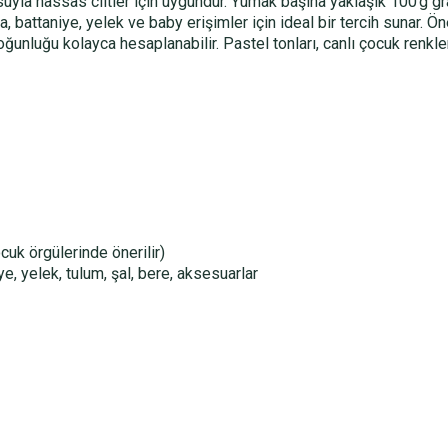
uyla hassas ciltler için uygundur. Yumak başına yaklaşık 100 g gr
ka, battaniye, yelek ve baby erişimler için ideal bir tercih sunar. Ö
unluğu kolayca hesaplanabilir. Pastel tonları, canlı çocuk renkle
uk örgülerinde önerilir)
e, yelek, tulum, şal, bere, aksesuarlar