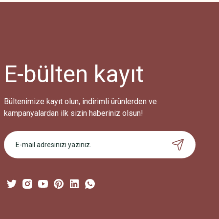
Ürün resmi kalitesiz, bozuk veya görüntülenemiyor.
Ürün açıklamasında eksik bilgiler bulunuyor.
Ürün bilgilerinde hatalar bulunuyor.
Ürün fiyatı diğer sitelerden daha pahalı.
E-bülten
kayıt
Bu ürüne benzer farklı alternatifler olmalı.
Bültenimize kayıt olun, indirimli ürünlerden ve
kampanyalardan ilk sizin haberiniz olsun!