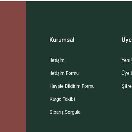
Bu ürüne ilk yorumu siz yapın!
Yorum Yaz
Kurumsal
Üye
İletişim
Yeni 
İletişim Formu
Üye G
Gönder
Havale Bildirim Formu
Şifr
Kargo Takibi
Sipariş Sorgula