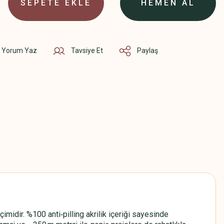
SEPETE EKLE
HEMEN AL
Yorum Yaz
Tavsiye Et
Paylaş
idir. %100 anti‑pilling akrilik içeriği sayesinde