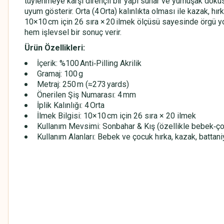
tüylenmeye karşı dirençli bir yapı sunar ve yumuşak dokus
uyum gösterir. Orta (4 Orta) kalınlıkta olması ile kazak, hır
10×10 cm için 26 sıra × 20 ilmek ölçüsü sayesinde örgü yoğ
hem işlevsel bir sonuç verir.
Ürün Özellikleri:
İçerik: %100 Anti‑Pilling Akrilik
Gramaj: 100 g
Metraj: 250 m (≈273 yards)
Önerilen Şiş Numarası: 4 mm
İplik Kalınlığı: 4 Orta
İlmek Bilgisi: 10×10 cm için 26 sıra × 20 ilmek
Kullanım Mevsimi: Sonbahar & Kış (özellikle bebek‑çoc
Kullanım Alanları: Bebek ve çocuk hırka, kazak, battaniy
HİMALAYA EVERYDAY BEBE LUX
HİMALAYA EVERYDAY BEBE LUX
HİMALAYA EVERYDAY BEBE LUX
HİMALAYA EVERYDAY BEBE LUX
HİMALAYA EVERYDAY BEBE LUX
HİMALAYA EVERYDAY BEBE LUX