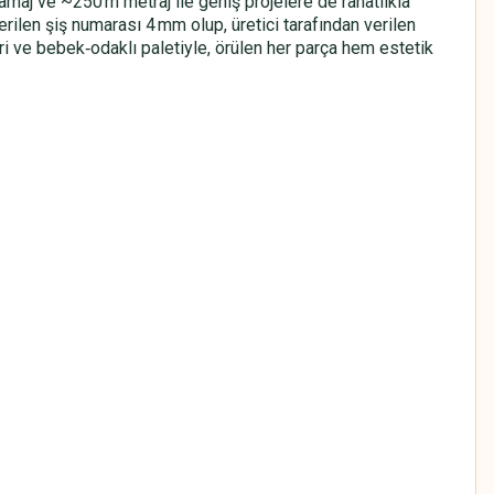
amaj ve ~250 m metraj ile geniş projelere de rahatlıkla
nerilen şiş numarası 4 mm olup, üretici tarafından verilen
ri ve bebek‑odaklı paletiyle, örülen her parça hem estetik