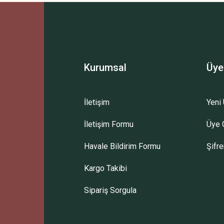
Bu ürüne ilk yorumu siz yapın!
Yorum Yaz
Kurumsal
Üye
İletişim
Yeni 
İletişim Formu
Üye G
Gönder
Havale Bildirim Formu
Şifr
Kargo Takibi
Sipariş Sorgula