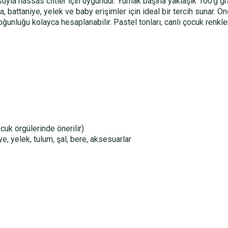
uyla hassas ciltler için uygundur. Yumak başına yaklaşık 100 g gr
ka, battaniye, yelek ve baby erişimler için ideal bir tercih sunar. Ö
unluğu kolayca hesaplanabilir. Pastel tonları, canlı çocuk renkle
uk örgülerinde önerilir)
e, yelek, tulum, şal, bere, aksesuarlar