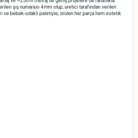
amaj ve ~250 m metraj ile geniş projelere de rahatlıkla
nerilen şiş numarası 4 mm olup, üretici tarafından verilen
ri ve bebek‑odaklı paletiyle, örülen her parça hem estetik