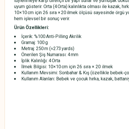
tüylenmeye karşı dirençli bir yapı sunar ve yumuşak dokus
uyum gösterir. Orta (4 Orta) kalınlıkta olması ile kazak, hır
10×10 cm için 26 sıra × 20 ilmek ölçüsü sayesinde örgü yoğ
hem işlevsel bir sonuç verir.
Ürün Özellikleri:
İçerik: %100 Anti‑Pilling Akrilik
Gramaj: 100 g
Metraj: 250 m (≈273 yards)
Önerilen Şiş Numarası: 4 mm
İplik Kalınlığı: 4 Orta
İlmek Bilgisi: 10×10 cm için 26 sıra × 20 ilmek
Kullanım Mevsimi: Sonbahar & Kış (özellikle bebek‑çoc
Kullanım Alanları: Bebek ve çocuk hırka, kazak, battaniy
HİMALAYA EVERYDAY BEBE LUX
HİMALAYA EVERYDAY BEBE LUX
HİMALAYA EVERYDAY BEBE LUX
HİMALAYA EVERYDAY BEBE LUX
HİMALAYA EVERYDAY BEBE LUX
HİMALAYA EVERYDAY BEBE LUX