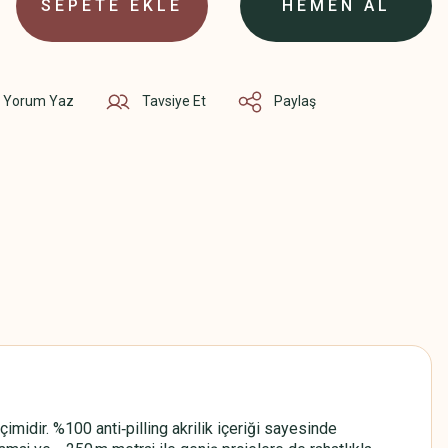
SEPETE EKLE
HEMEN AL
Yorum Yaz
Tavsiye Et
Paylaş
idir. %100 anti‑pilling akrilik içeriği sayesinde