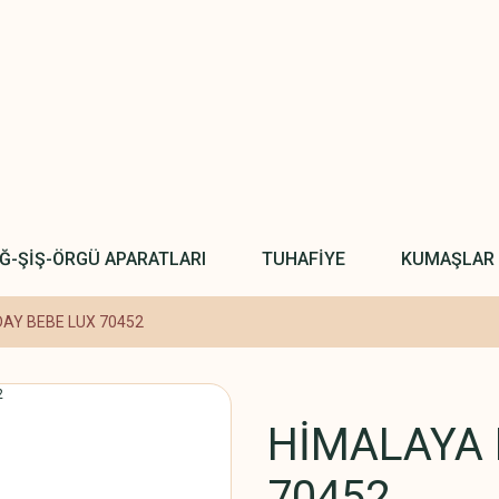
IĞ-ŞİŞ-ÖRGÜ APARATLARI
TUHAFİYE
KUMAŞLAR
AY BEBE LUX 70452
HİMALAYA 
70452