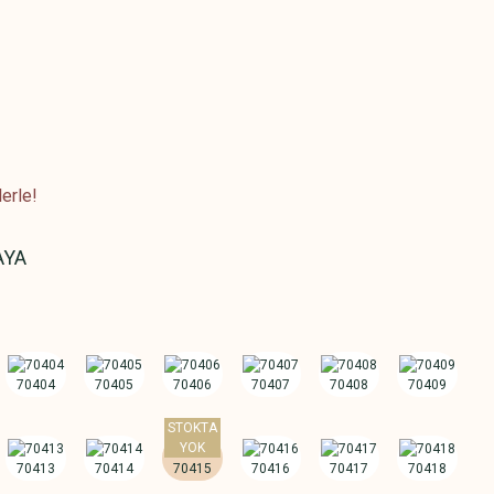
erle!
AYA