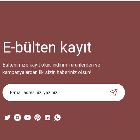
Ürün resmi kalitesiz, bozuk veya görüntülenemiyor.
Ürün açıklamasında eksik bilgiler bulunuyor.
Ürün bilgilerinde hatalar bulunuyor.
Ürün fiyatı diğer sitelerden daha pahalı.
E-bülten
kayıt
Bu ürüne benzer farklı alternatifler olmalı.
Bültenimize kayıt olun, indirimli ürünlerden ve
kampanyalardan ilk sizin haberiniz olsun!