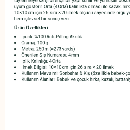
tüylenmeye karşı dirençli bir yapı sunar ve yumuşak dokus
uyum gösterir. Orta (4 Orta) kalınlıkta olması ile kazak, hır
10×10 cm için 26 sıra × 20 ilmek ölçüsü sayesinde örgü yoğ
hem işlevsel bir sonuç verir.
Ürün Özellikleri:
İçerik: %100 Anti‑Pilling Akrilik
Gramaj: 100 g
Metraj: 250 m (≈273 yards)
Önerilen Şiş Numarası: 4 mm
İplik Kalınlığı: 4 Orta
İlmek Bilgisi: 10×10 cm için 26 sıra × 20 ilmek
Kullanım Mevsimi: Sonbahar & Kış (özellikle bebek‑çoc
Kullanım Alanları: Bebek ve çocuk hırka, kazak, battaniy
HİMALAYA EVERYDAY BEBE LUX
HİMALAYA EVERYDAY BEBE LUX
HİMALAYA EVERYDAY BEBE LUX
HİMALAYA EVERYDAY BEBE LUX
HİMALAYA EVERYDAY BEBE LUX
HİMALAYA EVERYDAY BEBE LUX