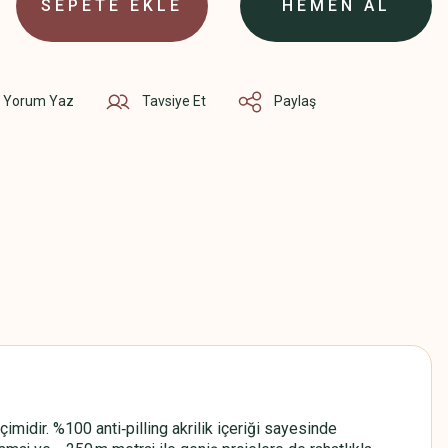
SEPETE EKLE
HEMEN AL
Yorum Yaz
Tavsiye Et
Paylaş
idir. %100 anti‑pilling akrilik içeriği sayesinde