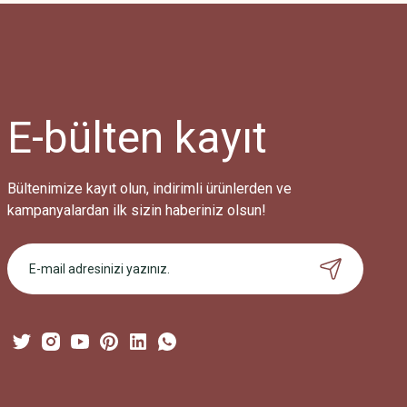
Ürün resmi kalitesiz, bozuk veya görüntülenemiyor.
Ürün açıklamasında eksik bilgiler bulunuyor.
Ürün bilgilerinde hatalar bulunuyor.
Ürün fiyatı diğer sitelerden daha pahalı.
E-bülten
kayıt
Bu ürüne benzer farklı alternatifler olmalı.
Bültenimize kayıt olun, indirimli ürünlerden ve
kampanyalardan ilk sizin haberiniz olsun!