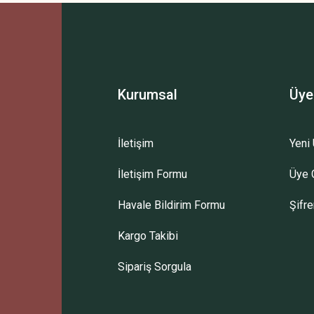
Bu ürüne ilk yorumu siz yapın!
Yorum Yaz
Kurumsal
Üye
İletişim
Yeni 
İletişim Formu
Üye G
Gönder
Havale Bildirim Formu
Şifr
Kargo Takibi
Sipariş Sorgula