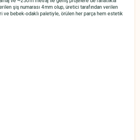
amaj ve ~250 m metraj ile geniş projelere de rahatlıkla
nerilen şiş numarası 4 mm olup, üretici tarafından verilen
ri ve bebek‑odaklı paletiyle, örülen her parça hem estetik