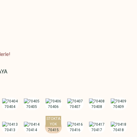
erle!
AYA