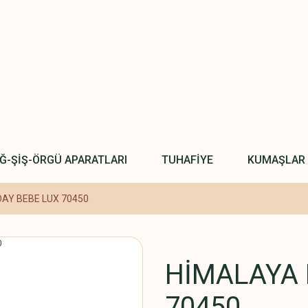
IĞ-ŞİŞ-ÖRGÜ APARATLARI
TUHAFİYE
KUMAŞLAR
AY BEBE LUX 70450
HİMALAYA 
70450