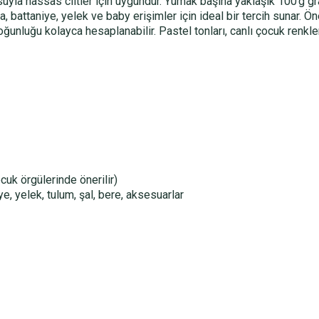
uyla hassas ciltler için uygundur. Yumak başına yaklaşık 100 g gr
ka, battaniye, yelek ve baby erişimler için ideal bir tercih sunar. Ö
unluğu kolayca hesaplanabilir. Pastel tonları, canlı çocuk renkle
uk örgülerinde önerilir)
e, yelek, tulum, şal, bere, aksesuarlar