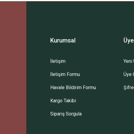
Bu ürüne ilk yorumu siz yapın!
Yorum Yaz
Kurumsal
Üye
İletişim
Yeni 
İletişim Formu
Üye G
Gönder
Havale Bildirim Formu
Şifr
Kargo Takibi
Sipariş Sorgula