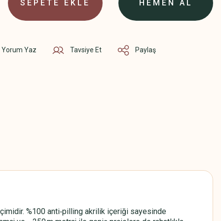
SEPETE EKLE
HEMEN AL
Yorum Yaz
Tavsiye Et
Paylaş
idir. %100 anti‑pilling akrilik içeriği sayesinde