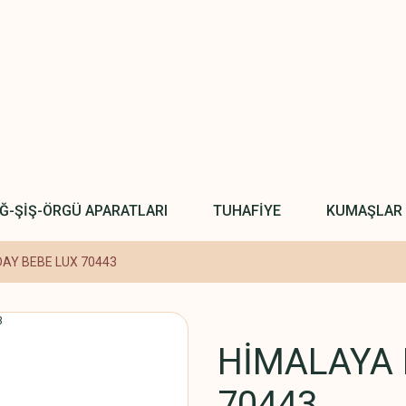
IĞ-ŞİŞ-ÖRGÜ APARATLARI
TUHAFİYE
KUMAŞLAR
AY BEBE LUX 70443
HİMALAYA 
70443