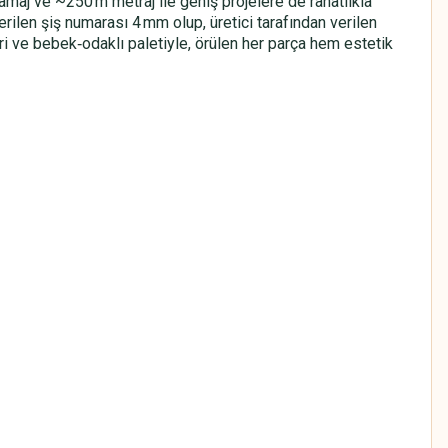
amaj ve ~250 m metraj ile geniş projelere de rahatlıkla
nerilen şiş numarası 4 mm olup, üretici tarafından verilen
ri ve bebek‑odaklı paletiyle, örülen her parça hem estetik