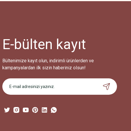
Ürün resmi kalitesiz, bozuk veya görüntülenemiyor.
Ürün açıklamasında eksik bilgiler bulunuyor.
Ürün bilgilerinde hatalar bulunuyor.
Ürün fiyatı diğer sitelerden daha pahalı.
E-bülten
kayıt
Bu ürüne benzer farklı alternatifler olmalı.
Bültenimize kayıt olun, indirimli ürünlerden ve
kampanyalardan ilk sizin haberiniz olsun!