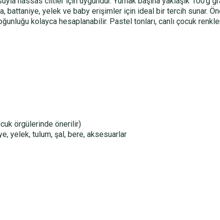
uyla hassas ciltler için uygundur. Yumak başına yaklaşık 100 g gr
ka, battaniye, yelek ve baby erişimler için ideal bir tercih sunar. Ö
unluğu kolayca hesaplanabilir. Pastel tonları, canlı çocuk renkle
uk örgülerinde önerilir)
e, yelek, tulum, şal, bere, aksesuarlar