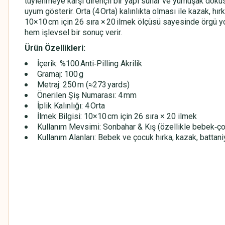
tüylenmeye karşı dirençli bir yapı sunar ve yumuşak dokus
uyum gösterir. Orta (4 Orta) kalınlıkta olması ile kazak, hır
10×10 cm için 26 sıra × 20 ilmek ölçüsü sayesinde örgü yoğ
hem işlevsel bir sonuç verir.
Ürün Özellikleri:
İçerik: %100 Anti‑Pilling Akrilik
Gramaj: 100 g
Metraj: 250 m (≈273 yards)
Önerilen Şiş Numarası: 4 mm
İplik Kalınlığı: 4 Orta
İlmek Bilgisi: 10×10 cm için 26 sıra × 20 ilmek
Kullanım Mevsimi: Sonbahar & Kış (özellikle bebek‑çoc
Kullanım Alanları: Bebek ve çocuk hırka, kazak, battaniy
HİMALAYA EVERYDAY BEBE LUX
HİMALAYA EVERYDAY BEBE LUX
HİMALAYA EVERYDAY BEBE LUX
HİMALAYA EVERYDAY BEBE LUX
HİMALAYA EVERYDAY BEBE LUX
HİMALAYA EVERYDAY BEBE LUX