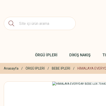
ÖRGÜ İPLERİ
DİKİŞ NAKIŞ
T
Anasayfa
ÖRGÜ İPLERİ
BEBE İPLERİ
HİMALAYA EVERYD