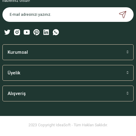
haberiniz olsun!
Ürün açıklamasında eksik bilgiler bulunuyor.
Ürün bilgilerinde hatalar bulunuyor.
Ürün fiyatı diğer sitelerden daha pahalı.
Bu ürüne benzer farklı alternatifler olmalı.
Kurumsal
Üyelik
Gönder
Alışveriş
2023 Copyright IdeaSoft - Tüm Hakları Saklıdır.