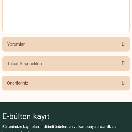
HİMALAYA EVERYDAY BEBE LUX
HİMALAYA EVERYDAY BEBE LUX
Yorumlar
Taksit Seçenekleri
Bu ürüne ilk yorumu siz yapın!
Önerileriniz
Yorum Yaz
Bu ürünün fiyat bilgisi, resim, ürün açıklamalarında ve diğer konularda
yetersiz gördüğünüz noktaları öneri formunu kullanarak tarafımıza
iletebilirsiniz.
E-bülten
kayıt
Görüş ve önerileriniz için teşekkür ederiz.
Bültenimize kayıt olun, indirimli ürünlerden ve kampanyalardan ilk sizin
Ürün resmi kalitesiz, bozuk veya görüntülenemiyor.