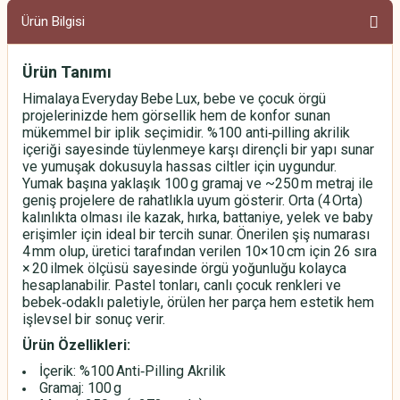
Ürün Bilgisi
Ürün Tanımı
Himalaya Everyday Bebe Lux, bebe ve çocuk örgü
projelerinizde hem görsellik hem de konfor sunan
mükemmel bir iplik seçimidir. %100 anti‑pilling akrilik
içeriği sayesinde tüylenmeye karşı dirençli bir yapı sunar
ve yumuşak dokusuyla hassas ciltler için uygundur.
Yumak başına yaklaşık 100 g gramaj ve ~250 m metraj ile
geniş projelere de rahatlıkla uyum gösterir. Orta (4 Orta)
kalınlıkta olması ile kazak, hırka, battaniye, yelek ve baby
erişimler için ideal bir tercih sunar. Önerilen şiş numarası
4 mm olup, üretici tarafından verilen 10×10 cm için 26 sıra
× 20 ilmek ölçüsü sayesinde örgü yoğunluğu kolayca
hesaplanabilir. Pastel tonları, canlı çocuk renkleri ve
bebek‑odaklı paletiyle, örülen her parça hem estetik hem
işlevsel bir sonuç verir.
Ürün Özellikleri:
İçerik: %100 Anti‑Pilling Akrilik
Gramaj: 100 g