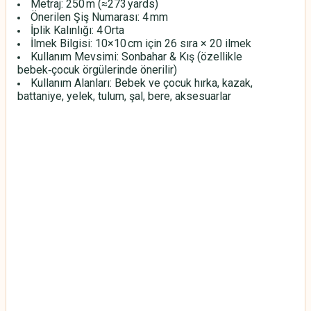
Metraj: 250 m (≈273 yards)
Önerilen Şiş Numarası: 4 mm
İplik Kalınlığı: 4 Orta
İlmek Bilgisi: 10×10 cm için 26 sıra × 20 ilmek
Kullanım Mevsimi: Sonbahar & Kış (özellikle
bebek‑çocuk örgülerinde önerilir)
Kullanım Alanları: Bebek ve çocuk hırka, kazak,
battaniye, yelek, tulum, şal, bere, aksesuarlar
HİMALAYA EVERYDAY BEBE LUX
HİMALAYA EVERYDAY BEBE LUX
HİMALAYA EVERYDAY BEBE LUX
HİMALAYA EVERYDAY BEBE LUX
HİMALAYA EVERYDAY BEBE LUX
HİMALAYA EVERYDAY BEBE LUX
HİMALAYA EVERYDAY BEBE LUX
HİMALAYA EVERYDAY BEBE LUX
HİMALAYA EVERYDAY BEBE LUX
HİMALAYA EVERYDAY BEBE LUX
HİMALAYA EVERYDAY BEBE LUX
HİMALAYA EVERYDAY BEBE LUX
HİMALAYA EVERYDAY BEBE LUX
HİMALAYA EVERYDAY BEBE LUX