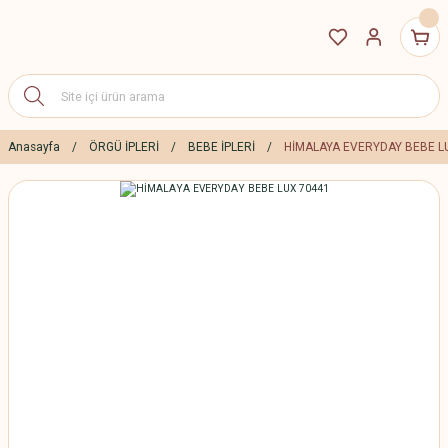
Anasayfa
ÖRGÜ İPLERİ
BEBE İPLERİ
HİMALAYA EVERYDAY BEBE L