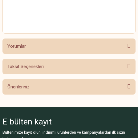
HİMALAYA EVERYDAY BEBE LUX
HİMALAYA EVERYDAY BEBE LUX
Yorumlar
Taksit Seçenekleri
Bu ürüne ilk yorumu siz yapın!
Önerileriniz
Yorum Yaz
Bu ürünün fiyat bilgisi, resim, ürün açıklamalarında ve diğer konularda
yetersiz gördüğünüz noktaları öneri formunu kullanarak tarafımıza
iletebilirsiniz.
E-bülten
kayıt
Görüş ve önerileriniz için teşekkür ederiz.
Bültenimize kayıt olun, indirimli ürünlerden ve kampanyalardan ilk sizin
Ürün resmi kalitesiz, bozuk veya görüntülenemiyor.