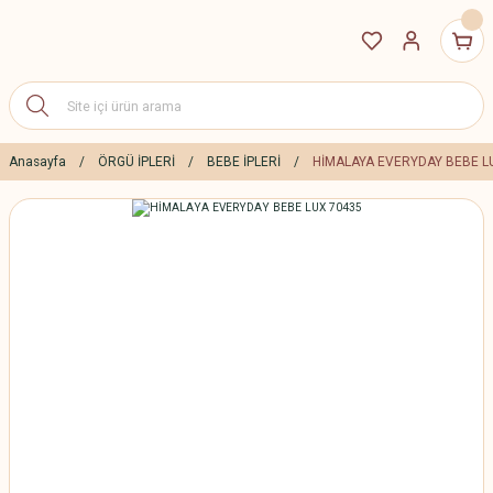
Anasayfa
ÖRGÜ İPLERİ
BEBE İPLERİ
HİMALAYA EVERYDAY BEBE L