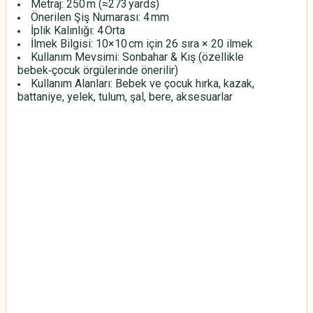
Metraj: 250 m (≈273 yards)
Önerilen Şiş Numarası: 4 mm
İplik Kalınlığı: 4 Orta
İlmek Bilgisi: 10×10 cm için 26 sıra × 20 ilmek
Kullanım Mevsimi: Sonbahar & Kış (özellikle
bebek‑çocuk örgülerinde önerilir)
Kullanım Alanları: Bebek ve çocuk hırka, kazak,
battaniye, yelek, tulum, şal, bere, aksesuarlar
HİMALAYA EVERYDAY BEBE LUX
HİMALAYA EVERYDAY BEBE LUX
HİMALAYA EVERYDAY BEBE LUX
HİMALAYA EVERYDAY BEBE LUX
HİMALAYA EVERYDAY BEBE LUX
HİMALAYA EVERYDAY BEBE LUX
HİMALAYA EVERYDAY BEBE LUX
HİMALAYA EVERYDAY BEBE LUX
HİMALAYA EVERYDAY BEBE LUX
HİMALAYA EVERYDAY BEBE LUX
HİMALAYA EVERYDAY BEBE LUX
HİMALAYA EVERYDAY BEBE LUX
HİMALAYA EVERYDAY BEBE LUX
HİMALAYA EVERYDAY BEBE LUX