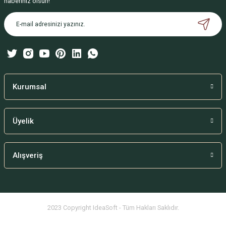
haberiniz olsun!
Ürün açıklamasında eksik bilgiler bulunuyor.
Ürün bilgilerinde hatalar bulunuyor.
Ürün fiyatı diğer sitelerden daha pahalı.
Bu ürüne benzer farklı alternatifler olmalı.
Kurumsal
Üyelik
Gönder
Alışveriş
2023 Copyright IdeaSoft - Tüm Hakları Saklıdır.