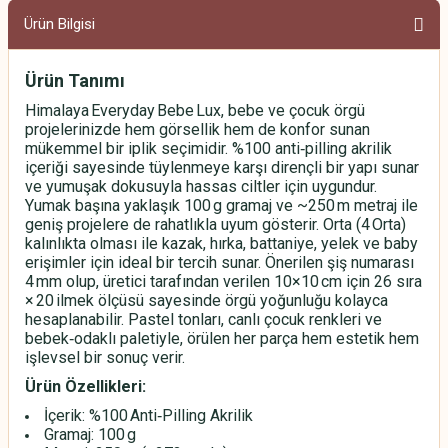
Ürün Bilgisi
Ürün Tanımı
Himalaya Everyday Bebe Lux, bebe ve çocuk örgü
projelerinizde hem görsellik hem de konfor sunan
mükemmel bir iplik seçimidir. %100 anti‑pilling akrilik
içeriği sayesinde tüylenmeye karşı dirençli bir yapı sunar
ve yumuşak dokusuyla hassas ciltler için uygundur.
Yumak başına yaklaşık 100 g gramaj ve ~250 m metraj ile
geniş projelere de rahatlıkla uyum gösterir. Orta (4 Orta)
kalınlıkta olması ile kazak, hırka, battaniye, yelek ve baby
erişimler için ideal bir tercih sunar. Önerilen şiş numarası
4 mm olup, üretici tarafından verilen 10×10 cm için 26 sıra
× 20 ilmek ölçüsü sayesinde örgü yoğunluğu kolayca
hesaplanabilir. Pastel tonları, canlı çocuk renkleri ve
bebek‑odaklı paletiyle, örülen her parça hem estetik hem
işlevsel bir sonuç verir.
Ürün Özellikleri:
İçerik: %100 Anti‑Pilling Akrilik
Gramaj: 100 g