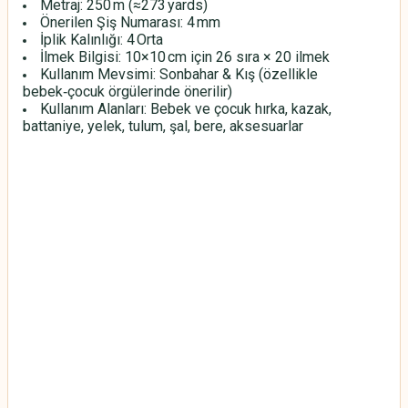
Metraj: 250 m (≈273 yards)
Önerilen Şiş Numarası: 4 mm
İplik Kalınlığı: 4 Orta
İlmek Bilgisi: 10×10 cm için 26 sıra × 20 ilmek
Kullanım Mevsimi: Sonbahar & Kış (özellikle
bebek‑çocuk örgülerinde önerilir)
Kullanım Alanları: Bebek ve çocuk hırka, kazak,
battaniye, yelek, tulum, şal, bere, aksesuarlar
HİMALAYA EVERYDAY BEBE LUX
HİMALAYA EVERYDAY BEBE LUX
HİMALAYA EVERYDAY BEBE LUX
HİMALAYA EVERYDAY BEBE LUX
HİMALAYA EVERYDAY BEBE LUX
HİMALAYA EVERYDAY BEBE LUX
HİMALAYA EVERYDAY BEBE LUX
HİMALAYA EVERYDAY BEBE LUX
HİMALAYA EVERYDAY BEBE LUX
HİMALAYA EVERYDAY BEBE LUX
HİMALAYA EVERYDAY BEBE LUX
HİMALAYA EVERYDAY BEBE LUX
HİMALAYA EVERYDAY BEBE LUX
HİMALAYA EVERYDAY BEBE LUX