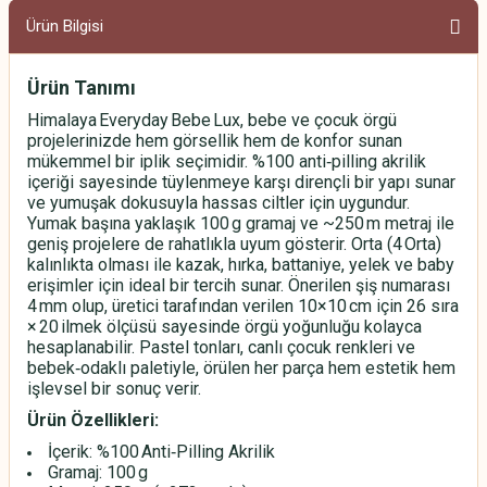
Ürün Bilgisi
Ürün Tanımı
Himalaya Everyday Bebe Lux, bebe ve çocuk örgü
projelerinizde hem görsellik hem de konfor sunan
mükemmel bir iplik seçimidir. %100 anti‑pilling akrilik
içeriği sayesinde tüylenmeye karşı dirençli bir yapı sunar
ve yumuşak dokusuyla hassas ciltler için uygundur.
Yumak başına yaklaşık 100 g gramaj ve ~250 m metraj ile
geniş projelere de rahatlıkla uyum gösterir. Orta (4 Orta)
kalınlıkta olması ile kazak, hırka, battaniye, yelek ve baby
erişimler için ideal bir tercih sunar. Önerilen şiş numarası
4 mm olup, üretici tarafından verilen 10×10 cm için 26 sıra
× 20 ilmek ölçüsü sayesinde örgü yoğunluğu kolayca
hesaplanabilir. Pastel tonları, canlı çocuk renkleri ve
bebek‑odaklı paletiyle, örülen her parça hem estetik hem
işlevsel bir sonuç verir.
Ürün Özellikleri:
İçerik: %100 Anti‑Pilling Akrilik
Gramaj: 100 g