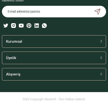
haberiniz olsun!
Ürün açıklamasında eksik bilgiler bulunuyor.
Ürün bilgilerinde hatalar bulunuyor.
Ürün fiyatı diğer sitelerden daha pahalı.
Bu ürüne benzer farklı alternatifler olmalı.
Kurumsal
Üyelik
Gönder
Alışveriş
2023 Copyright IdeaSoft - Tüm Hakları Saklıdır.