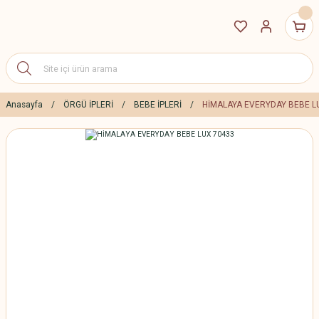
Anasayfa
ÖRGÜ İPLERİ
BEBE İPLERİ
HİMALAYA EVERYDAY BEBE L