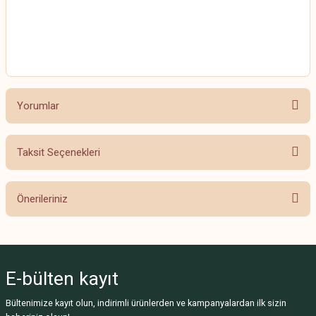
HİMALAYA EVERYDAY BEBE LUX
HİMALAYA EVERYDAY BEBE LUX
Yorumlar
Taksit Seçenekleri
Bu ürüne ilk yorumu siz yapın!
Önerileriniz
Yorum Yaz
Bu ürünün fiyat bilgisi, resim, ürün açıklamalarında ve diğer konularda
yetersiz gördüğünüz noktaları öneri formunu kullanarak tarafımıza
iletebilirsiniz.
E-bülten
kayıt
Görüş ve önerileriniz için teşekkür ederiz.
Bültenimize kayıt olun, indirimli ürünlerden ve kampanyalardan ilk sizin
Ürün resmi kalitesiz, bozuk veya görüntülenemiyor.