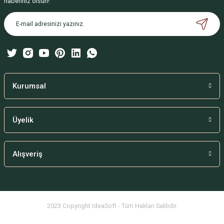
haberiniz olsun!
Ürün açıklamasında eksik bilgiler bulunuyor.
Ürün bilgilerinde hatalar bulunuyor.
Ürün fiyatı diğer sitelerden daha pahalı.
Bu ürüne benzer farklı alternatifler olmalı.
Kurumsal
Üyelik
Gönder
Alışveriş
2023 Copyright IdeaSoft - Tüm Hakları Saklıdır.