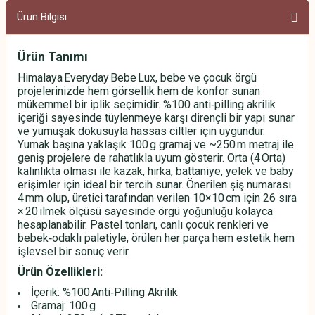
Ürün Bilgisi
Ürün Tanımı
Himalaya Everyday Bebe Lux, bebe ve çocuk örgü
projelerinizde hem görsellik hem de konfor sunan
mükemmel bir iplik seçimidir. %100 anti‑pilling akrilik
içeriği sayesinde tüylenmeye karşı dirençli bir yapı sunar
ve yumuşak dokusuyla hassas ciltler için uygundur.
Yumak başına yaklaşık 100 g gramaj ve ~250 m metraj ile
geniş projelere de rahatlıkla uyum gösterir. Orta (4 Orta)
kalınlıkta olması ile kazak, hırka, battaniye, yelek ve baby
erişimler için ideal bir tercih sunar. Önerilen şiş numarası
4 mm olup, üretici tarafından verilen 10×10 cm için 26 sıra
× 20 ilmek ölçüsü sayesinde örgü yoğunluğu kolayca
hesaplanabilir. Pastel tonları, canlı çocuk renkleri ve
bebek‑odaklı paletiyle, örülen her parça hem estetik hem
işlevsel bir sonuç verir.
Ürün Özellikleri:
İçerik: %100 Anti‑Pilling Akrilik
Gramaj: 100 g