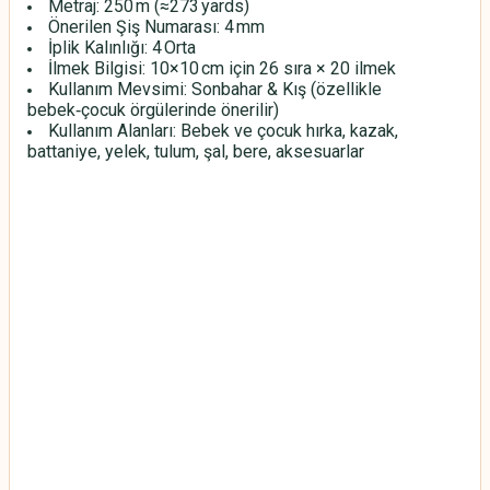
Metraj: 250 m (≈273 yards)
Önerilen Şiş Numarası: 4 mm
İplik Kalınlığı: 4 Orta
İlmek Bilgisi: 10×10 cm için 26 sıra × 20 ilmek
Kullanım Mevsimi: Sonbahar & Kış (özellikle
bebek‑çocuk örgülerinde önerilir)
Kullanım Alanları: Bebek ve çocuk hırka, kazak,
battaniye, yelek, tulum, şal, bere, aksesuarlar
HİMALAYA EVERYDAY BEBE LUX
HİMALAYA EVERYDAY BEBE LUX
HİMALAYA EVERYDAY BEBE LUX
HİMALAYA EVERYDAY BEBE LUX
HİMALAYA EVERYDAY BEBE LUX
HİMALAYA EVERYDAY BEBE LUX
HİMALAYA EVERYDAY BEBE LUX
HİMALAYA EVERYDAY BEBE LUX
HİMALAYA EVERYDAY BEBE LUX
HİMALAYA EVERYDAY BEBE LUX
HİMALAYA EVERYDAY BEBE LUX
HİMALAYA EVERYDAY BEBE LUX
HİMALAYA EVERYDAY BEBE LUX
HİMALAYA EVERYDAY BEBE LUX