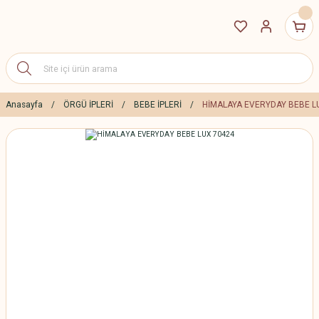
Anasayfa
ÖRGÜ İPLERİ
BEBE İPLERİ
HİMALAYA EVERYDAY BEBE L