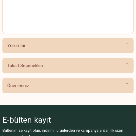
HİMALAYA EVERYDAY BEBE LUX
HİMALAYA EVERYDAY BEBE LUX
Yorumlar
Taksit Seçenekleri
Bu ürüne ilk yorumu siz yapın!
Önerileriniz
Yorum Yaz
Bu ürünün fiyat bilgisi, resim, ürün açıklamalarında ve diğer konularda
yetersiz gördüğünüz noktaları öneri formunu kullanarak tarafımıza
iletebilirsiniz.
E-bülten
kayıt
Görüş ve önerileriniz için teşekkür ederiz.
Bültenimize kayıt olun, indirimli ürünlerden ve kampanyalardan ilk sizin
Ürün resmi kalitesiz, bozuk veya görüntülenemiyor.