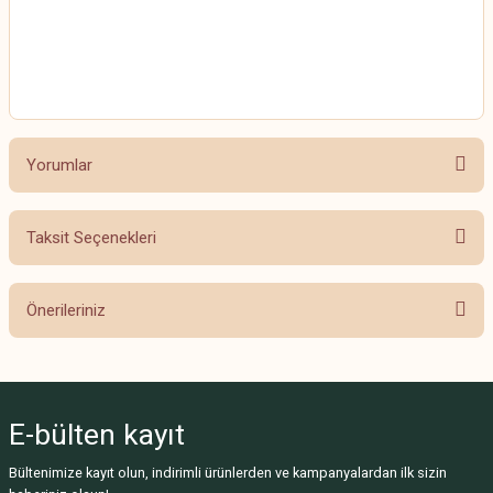
HİMALAYA EVERYDAY BEBE LUX
HİMALAYA EVERYDAY BEBE LUX
Yorumlar
Taksit Seçenekleri
Bu ürüne ilk yorumu siz yapın!
Önerileriniz
Yorum Yaz
Bu ürünün fiyat bilgisi, resim, ürün açıklamalarında ve diğer konularda
yetersiz gördüğünüz noktaları öneri formunu kullanarak tarafımıza
iletebilirsiniz.
E-bülten
kayıt
Görüş ve önerileriniz için teşekkür ederiz.
Bültenimize kayıt olun, indirimli ürünlerden ve kampanyalardan ilk sizin
Ürün resmi kalitesiz, bozuk veya görüntülenemiyor.