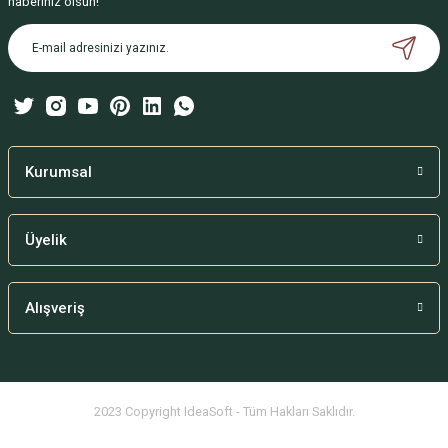
haberiniz olsun!
Ürün açıklamasında eksik bilgiler bulunuyor.
Ürün bilgilerinde hatalar bulunuyor.
Ürün fiyatı diğer sitelerden daha pahalı.
Bu ürüne benzer farklı alternatifler olmalı.
Kurumsal
Üyelik
Gönder
Alışveriş
2023 Copyright IdeaSoft - Tüm Hakları Saklıdır.