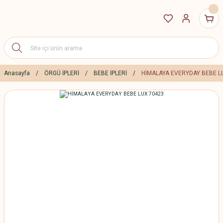
Anasayfa
ÖRGÜ İPLERİ
BEBE İPLERİ
HİMALAYA EVERYDAY BEBE L