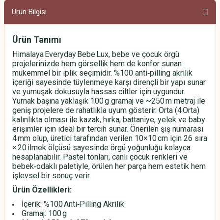
Ürün Bilgisi
Ürün Tanımı
Himalaya Everyday Bebe Lux, bebe ve çocuk örgü
projelerinizde hem görsellik hem de konfor sunan
mükemmel bir iplik seçimidir. %100 anti‑pilling akrilik
içeriği sayesinde tüylenmeye karşı dirençli bir yapı sunar
ve yumuşak dokusuyla hassas ciltler için uygundur.
Yumak başına yaklaşık 100 g gramaj ve ~250 m metraj ile
geniş projelere de rahatlıkla uyum gösterir. Orta (4 Orta)
kalınlıkta olması ile kazak, hırka, battaniye, yelek ve baby
erişimler için ideal bir tercih sunar. Önerilen şiş numarası
4 mm olup, üretici tarafından verilen 10×10 cm için 26 sıra
× 20 ilmek ölçüsü sayesinde örgü yoğunluğu kolayca
hesaplanabilir. Pastel tonları, canlı çocuk renkleri ve
bebek‑odaklı paletiyle, örülen her parça hem estetik hem
işlevsel bir sonuç verir.
Ürün Özellikleri:
İçerik: %100 Anti‑Pilling Akrilik
Gramaj: 100 g