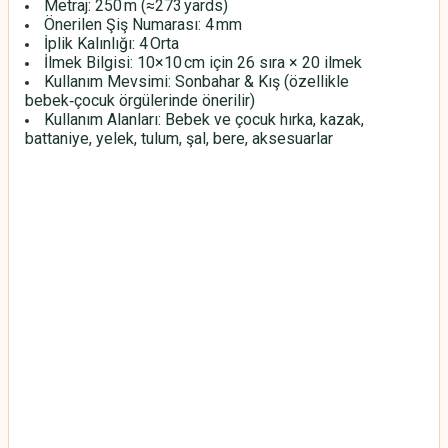
Metraj: 250 m (≈273 yards)
Önerilen Şiş Numarası: 4 mm
İplik Kalınlığı: 4 Orta
İlmek Bilgisi: 10×10 cm için 26 sıra × 20 ilmek
Kullanım Mevsimi: Sonbahar & Kış (özellikle
bebek‑çocuk örgülerinde önerilir)
Kullanım Alanları: Bebek ve çocuk hırka, kazak,
battaniye, yelek, tulum, şal, bere, aksesuarlar
HİMALAYA EVERYDAY BEBE LUX
HİMALAYA EVERYDAY BEBE LUX
HİMALAYA EVERYDAY BEBE LUX
HİMALAYA EVERYDAY BEBE LUX
HİMALAYA EVERYDAY BEBE LUX
HİMALAYA EVERYDAY BEBE LUX
HİMALAYA EVERYDAY BEBE LUX
HİMALAYA EVERYDAY BEBE LUX
HİMALAYA EVERYDAY BEBE LUX
HİMALAYA EVERYDAY BEBE LUX
HİMALAYA EVERYDAY BEBE LUX
HİMALAYA EVERYDAY BEBE LUX
HİMALAYA EVERYDAY BEBE LUX
HİMALAYA EVERYDAY BEBE LUX