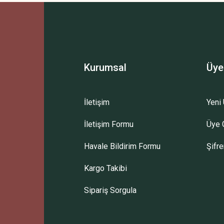
Bu ürüne ilk yorumu siz yapın!
Yorum Yaz
Kurumsal
Üye
İletişim
Yeni 
İletişim Formu
Üye G
Gönder
Havale Bildirim Formu
Şifr
Kargo Takibi
Sipariş Sorgula