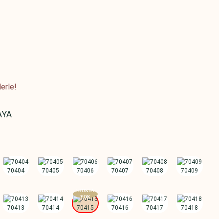
erle!
AYA