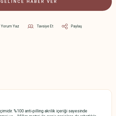
GELİNCE HABER VER
Yorum Yaz
Tavsiye Et
Paylaş
idir. %100 anti‑pilling akrilik içeriği sayesinde