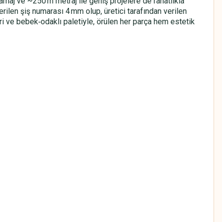
amaj ve ~250 m metraj ile geniş projelere de rahatlıkla
nerilen şiş numarası 4 mm olup, üretici tarafından verilen
ri ve bebek‑odaklı paletiyle, örülen her parça hem estetik