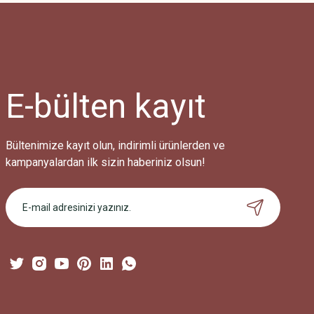
Ürün resmi kalitesiz, bozuk veya görüntülenemiyor.
Ürün açıklamasında eksik bilgiler bulunuyor.
Ürün bilgilerinde hatalar bulunuyor.
Ürün fiyatı diğer sitelerden daha pahalı.
E-bülten
kayıt
Bu ürüne benzer farklı alternatifler olmalı.
Bültenimize kayıt olun, indirimli ürünlerden ve
kampanyalardan ilk sizin haberiniz olsun!