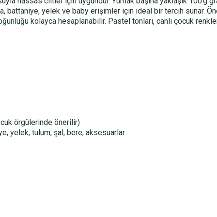
uyla hassas ciltler için uygundur. Yumak başına yaklaşık 100 g gr
ka, battaniye, yelek ve baby erişimler için ideal bir tercih sunar. Ö
unluğu kolayca hesaplanabilir. Pastel tonları, canlı çocuk renkle
uk örgülerinde önerilir)
e, yelek, tulum, şal, bere, aksesuarlar