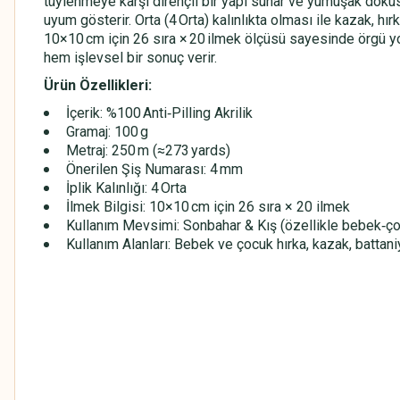
tüylenmeye karşı dirençli bir yapı sunar ve yumuşak dokus
uyum gösterir. Orta (4 Orta) kalınlıkta olması ile kazak, hır
10×10 cm için 26 sıra × 20 ilmek ölçüsü sayesinde örgü yoğ
hem işlevsel bir sonuç verir.
Ürün Özellikleri:
İçerik: %100 Anti‑Pilling Akrilik
Gramaj: 100 g
Metraj: 250 m (≈273 yards)
Önerilen Şiş Numarası: 4 mm
İplik Kalınlığı: 4 Orta
İlmek Bilgisi: 10×10 cm için 26 sıra × 20 ilmek
Kullanım Mevsimi: Sonbahar & Kış (özellikle bebek‑çoc
Kullanım Alanları: Bebek ve çocuk hırka, kazak, battaniy
HİMALAYA EVERYDAY BEBE LUX
HİMALAYA EVERYDAY BEBE LUX
HİMALAYA EVERYDAY BEBE LUX
HİMALAYA EVERYDAY BEBE LUX
HİMALAYA EVERYDAY BEBE LUX
HİMALAYA EVERYDAY BEBE LUX