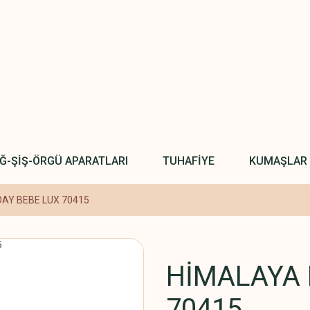
IĞ-ŞİŞ-ÖRGÜ APARATLARI
TUHAFİYE
KUMAŞLAR
AY BEBE LUX 70415
HİMALAYA 
70415