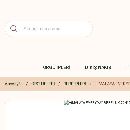
ÖRGÜ İPLERİ
DİKİŞ NAKIŞ
T
Anasayfa
ÖRGÜ İPLERİ
BEBE İPLERİ
HİMALAYA EVERYD