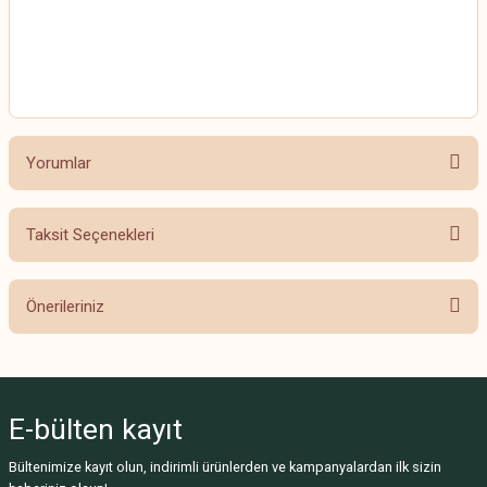
HİMALAYA EVERYDAY BEBE LUX
HİMALAYA EVERYDAY BEBE LUX
Yorumlar
Taksit Seçenekleri
Bu ürüne ilk yorumu siz yapın!
Önerileriniz
Yorum Yaz
Bu ürünün fiyat bilgisi, resim, ürün açıklamalarında ve diğer konularda
yetersiz gördüğünüz noktaları öneri formunu kullanarak tarafımıza
iletebilirsiniz.
E-bülten
kayıt
Görüş ve önerileriniz için teşekkür ederiz.
Bültenimize kayıt olun, indirimli ürünlerden ve kampanyalardan ilk sizin
Ürün resmi kalitesiz, bozuk veya görüntülenemiyor.