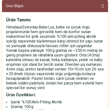
Ürün Bilgisi
Ürün Tanımı
Himalaya Everyday Bebe Lux, bebe ve çocuk örgü
projelerinizde hem görsellik hem de konfor sunan
mükemmel bir iplik seçimidir. %100 anti‑pilling akrilik
içeriği sayesinde tüylenmeye karşı dirençli bir yapı sunar
ve yumuşak dokusuyla hassas ciltler için uygundur.
Yumak başına yaklaşık 100 g gramaj ve ~250 m metraj ile
geniş projelere de rahatlıkla uyum gösterir. Orta (4 Orta)
kalınlıkta olması ile kazak, hırka, battaniye, yelek ve baby
erişimler için ideal bir tercih sunar. Önerilen şiş numarası
4 mm olup, üretici tarafından verilen 10×10 cm için 26 sıra
× 20 ilmek ölçüsü sayesinde örgü yoğunluğu kolayca
hesaplanabilir. Pastel tonları, canlı çocuk renkleri ve
bebek‑odaklı paletiyle, örülen her parça hem estetik hem
işlevsel bir sonuç verir.
Ürün Özellikleri:
İçerik: %100 Anti‑Pilling Akrilik
Gramaj: 100 g