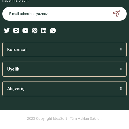
haberiniz olsun!
Ürün açıklamasında eksik bilgiler bulunuyor.
Ürün bilgilerinde hatalar bulunuyor.
Ürün fiyatı diğer sitelerden daha pahalı.
Bu ürüne benzer farklı alternatifler olmalı.
Kurumsal
Üyelik
Gönder
Alışveriş
2023 Copyright IdeaSoft - Tüm Hakları Saklıdır.