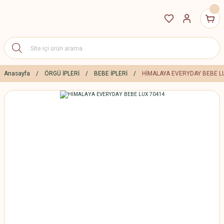
Anasayfa
ÖRGÜ İPLERİ
BEBE İPLERİ
HİMALAYA EVERYDAY BEBE L