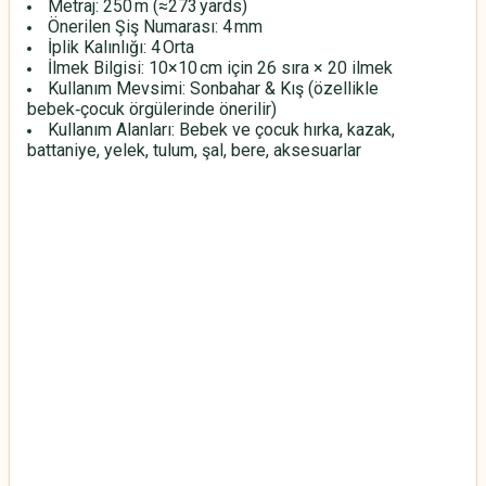
Metraj: 250 m (≈273 yards)
Önerilen Şiş Numarası: 4 mm
İplik Kalınlığı: 4 Orta
İlmek Bilgisi: 10×10 cm için 26 sıra × 20 ilmek
Kullanım Mevsimi: Sonbahar & Kış (özellikle
bebek‑çocuk örgülerinde önerilir)
Kullanım Alanları: Bebek ve çocuk hırka, kazak,
battaniye, yelek, tulum, şal, bere, aksesuarlar
HİMALAYA EVERYDAY BEBE LUX
HİMALAYA EVERYDAY BEBE LUX
HİMALAYA EVERYDAY BEBE LUX
HİMALAYA EVERYDAY BEBE LUX
HİMALAYA EVERYDAY BEBE LUX
HİMALAYA EVERYDAY BEBE LUX
HİMALAYA EVERYDAY BEBE LUX
HİMALAYA EVERYDAY BEBE LUX
HİMALAYA EVERYDAY BEBE LUX
HİMALAYA EVERYDAY BEBE LUX
HİMALAYA EVERYDAY BEBE LUX
HİMALAYA EVERYDAY BEBE LUX
HİMALAYA EVERYDAY BEBE LUX
HİMALAYA EVERYDAY BEBE LUX