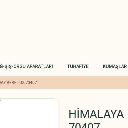
IĞ-ŞİŞ-ÖRGÜ APARATLARI
TUHAFİYE
KUMAŞLAR
AY BEBE LUX 70407
HİMALAYA 
70407