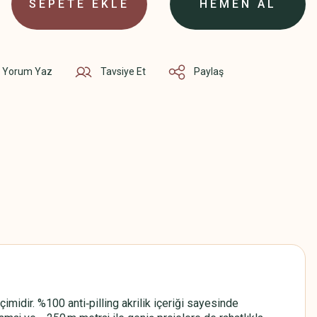
SEPETE EKLE
HEMEN AL
Yorum Yaz
Tavsiye Et
Paylaş
idir. %100 anti‑pilling akrilik içeriği sayesinde