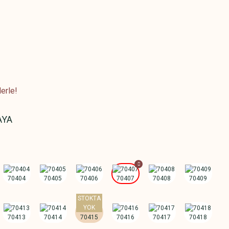
erle!
AYA