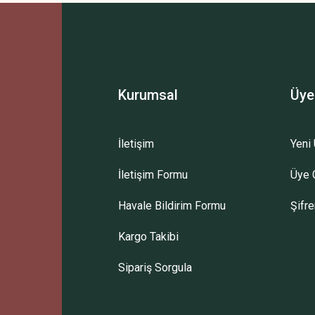
Bu ürüne ilk yorumu siz yapın!
Yorum Yaz
Kurumsal
Üye
İletişim
Yeni 
İletişim Formu
Üye G
Gönder
Havale Bildirim Formu
Şifr
Kargo Takibi
Sipariş Sorgula