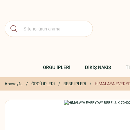
ÖRGÜ İPLERİ
DİKİŞ NAKIŞ
T
Anasayfa
ÖRGÜ İPLERİ
BEBE İPLERİ
HİMALAYA EVERYD