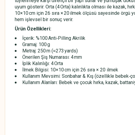
tüylenmeye karşı dirençli bir yapı sunar ve yumuşak dokus
uyum gösterir. Orta (4 Orta) kalınlıkta olması ile kazak, hır
10×10 cm için 26 sıra × 20 ilmek ölçüsü sayesinde örgü yoğ
hem işlevsel bir sonuç verir.
Ürün Özellikleri:
İçerik: %100 Anti‑Pilling Akrilik
Gramaj: 100 g
Metraj: 250 m (≈273 yards)
Önerilen Şiş Numarası: 4 mm
İplik Kalınlığı: 4 Orta
İlmek Bilgisi: 10×10 cm için 26 sıra × 20 ilmek
Kullanım Mevsimi: Sonbahar & Kış (özellikle bebek‑çoc
Kullanım Alanları: Bebek ve çocuk hırka, kazak, battaniy
HİMALAYA EVERYDAY BEBE LUX
HİMALAYA EVERYDAY BEBE LUX
HİMALAYA EVERYDAY BEBE LUX
HİMALAYA EVERYDAY BEBE LUX
HİMALAYA EVERYDAY BEBE LUX
HİMALAYA EVERYDAY BEBE LUX