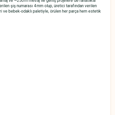
amaj ve ~250 m metraj ile geniş projelere de rahatlıkla
nerilen şiş numarası 4 mm olup, üretici tarafından verilen
ri ve bebek‑odaklı paletiyle, örülen her parça hem estetik