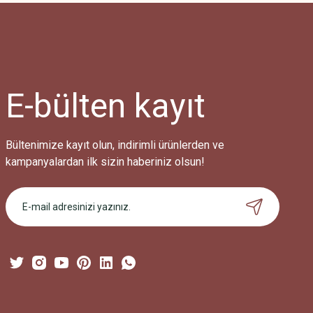
Ürün resmi kalitesiz, bozuk veya görüntülenemiyor.
Ürün açıklamasında eksik bilgiler bulunuyor.
Ürün bilgilerinde hatalar bulunuyor.
Ürün fiyatı diğer sitelerden daha pahalı.
E-bülten
kayıt
Bu ürüne benzer farklı alternatifler olmalı.
Bültenimize kayıt olun, indirimli ürünlerden ve
kampanyalardan ilk sizin haberiniz olsun!