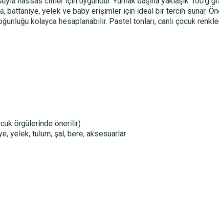
uyla hassas ciltler için uygundur. Yumak başına yaklaşık 100 g gr
ka, battaniye, yelek ve baby erişimler için ideal bir tercih sunar. Ö
unluğu kolayca hesaplanabilir. Pastel tonları, canlı çocuk renkle
uk örgülerinde önerilir)
e, yelek, tulum, şal, bere, aksesuarlar