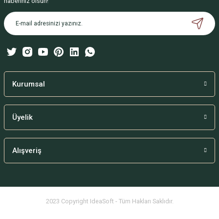
haberiniz olsun!
Ürün açıklamasında eksik bilgiler bulunuyor.
Ürün bilgilerinde hatalar bulunuyor.
Ürün fiyatı diğer sitelerden daha pahalı.
Bu ürüne benzer farklı alternatifler olmalı.
Kurumsal
Üyelik
Gönder
Alışveriş
2023 Copyright IdeaSoft - Tüm Hakları Saklıdır.