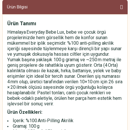
Ürün Bilgisi
Ürün Tanımı
Himalaya Everyday Bebe Lux, bebe ve çocuk örgü
projelerinizde hem görsellik hem de konfor sunan
mükemmel bir iplik seçimidir. %100 anti‑pilling akrilik
içeriği sayesinde tüylenmeye karşı dirençli bir yapı sunar
ve yumuşak dokusuyla hassas ciltler için uygundur.
Yumak başına yaklaşık 100 g gramaj ve ~250 m metraj ile
geniş projelere de rahatlıkla uyum gösterir. Orta (4 Orta)
kalınlıkta olması ile kazak, hırka, battaniye, yelek ve baby
erişimler için ideal bir tercih sunar. Önerilen şiş numarası
4 mm olup, üretici tarafından verilen 10×10 cm için 26 sıra
× 20 ilmek ölçüsü sayesinde örgü yoğunluğu kolayca
hesaplanabilir. Pastel tonları, canlı çocuk renkleri ve
bebek‑odaklı paletiyle, örülen her parça hem estetik hem
işlevsel bir sonuç verir.
Ürün Özellikleri:
İçerik: %100 Anti‑Pilling Akrilik
Gramaj: 100 g