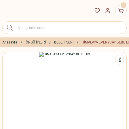
Anasayfa
ÖRGÜ İPLERİ
BEBE İPLERİ
HİMALAYA EVERYDAY BEBE L
%0