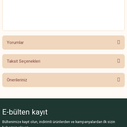
HİMALAYA EVERYDAY BEBE LUX
HİMALAYA EVERYDAY BEBE LUX
Yorumlar
Taksit Seçenekleri
Bu ürüne ilk yorumu siz yapın!
Önerileriniz
Yorum Yaz
Bu ürünün fiyat bilgisi, resim, ürün açıklamalarında ve diğer konularda
yetersiz gördüğünüz noktaları öneri formunu kullanarak tarafımıza
iletebilirsiniz.
E-bülten
kayıt
Görüş ve önerileriniz için teşekkür ederiz.
Bültenimize kayıt olun, indirimli ürünlerden ve kampanyalardan ilk sizin
Ürün resmi kalitesiz, bozuk veya görüntülenemiyor.