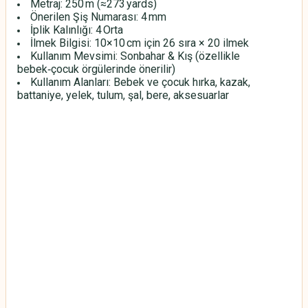
Metraj: 250 m (≈273 yards)
Önerilen Şiş Numarası: 4 mm
İplik Kalınlığı: 4 Orta
İlmek Bilgisi: 10×10 cm için 26 sıra × 20 ilmek
Kullanım Mevsimi: Sonbahar & Kış (özellikle
bebek‑çocuk örgülerinde önerilir)
Kullanım Alanları: Bebek ve çocuk hırka, kazak,
battaniye, yelek, tulum, şal, bere, aksesuarlar
HİMALAYA EVERYDAY BEBE LUX
HİMALAYA EVERYDAY BEBE LUX
HİMALAYA EVERYDAY BEBE LUX
HİMALAYA EVERYDAY BEBE LUX
HİMALAYA EVERYDAY BEBE LUX
HİMALAYA EVERYDAY BEBE LUX
HİMALAYA EVERYDAY BEBE LUX
HİMALAYA EVERYDAY BEBE LUX
HİMALAYA EVERYDAY BEBE LUX
HİMALAYA EVERYDAY BEBE LUX
HİMALAYA EVERYDAY BEBE LUX
HİMALAYA EVERYDAY BEBE LUX
HİMALAYA EVERYDAY BEBE LUX
HİMALAYA EVERYDAY BEBE LUX