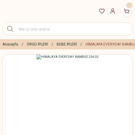
Anasayfa
ÖRGÜ İPLERİ
BEBE İPLERİ
HİMALAYA EVERYDAY BAMBUS