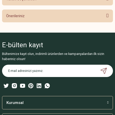
Bu ürüne ilk yorumu siz yapın!
Önerileriniz
Yorum Yaz
Bu ürünün fiyat bilgisi, resim, ürün açıklamalarında ve diğer konularda
yetersiz gördüğünüz noktaları öneri formunu kullanarak tarafımıza
iletebilirsiniz.
E-bülten
kayıt
Görüş ve önerileriniz için teşekkür ederiz.
Bültenimize kayıt olun, indirimli ürünlerden ve kampanyalardan ilk sizin
Ürün resmi kalitesiz, bozuk veya görüntülenemiyor.
haberiniz olsun!
Ürün açıklamasında eksik bilgiler bulunuyor.
Ürün bilgilerinde hatalar bulunuyor.
Ürün fiyatı diğer sitelerden daha pahalı.
Bu ürüne benzer farklı alternatifler olmalı.
Kurumsal