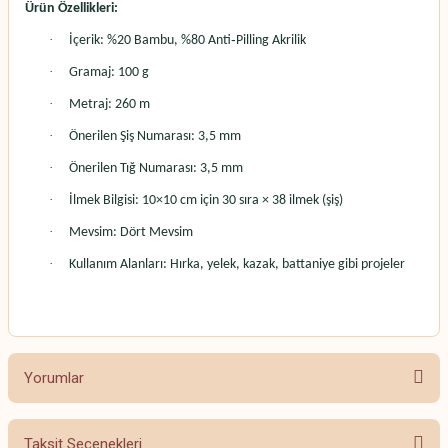
Ürün Özellikleri:
·
İçerik: %20 Bambu, %80 Anti‑Pilling Akrilik
·
Gramaj: 100 g
·
Metraj: 260 m
·
Önerilen Şiş Numarası: 3,5 mm
·
Önerilen Tığ Numarası: 3,5 mm
·
İlmek Bilgisi: 10×10 cm için 30 sıra × 38 ilmek (şiş)
·
Mevsim: Dört Mevsim
·
Kullanım Alanları: Hırka, yelek, kazak, battaniye gibi projeler
Yorumlar
Taksit Seçenekleri