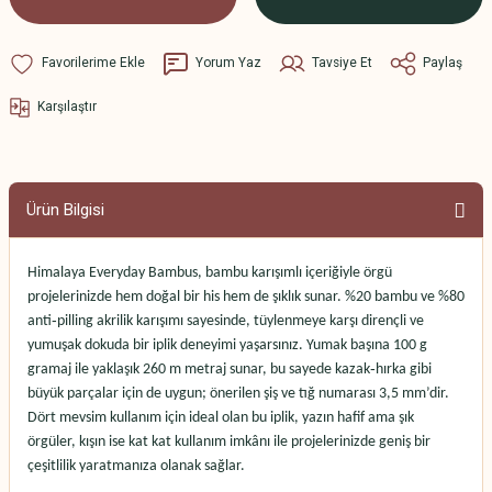
Yorum Yaz
Tavsiye Et
Paylaş
Karşılaştır
Ürün Bilgisi
Himalaya Everyday Bambus, bambu karışımlı içeriğiyle örgü
projelerinizde hem doğal bir his hem de şıklık sunar. %20 bambu ve %80
anti‑pilling akrilik karışımı sayesinde, tüylenmeye karşı dirençli ve
yumuşak dokuda bir iplik deneyimi yaşarsınız. Yumak başına 100 g
gramaj ile yaklaşık 260 m metraj sunar, bu sayede kazak‑hırka gibi
büyük parçalar için de uygun; önerilen şiş ve tığ numarası 3,5 mm’dir.
Dört mevsim kullanım için ideal olan bu iplik, yazın hafif ama şık
örgüler, kışın ise kat kat kullanım imkânı ile projelerinizde geniş bir
çeşitlilik yaratmanıza olanak sağlar.