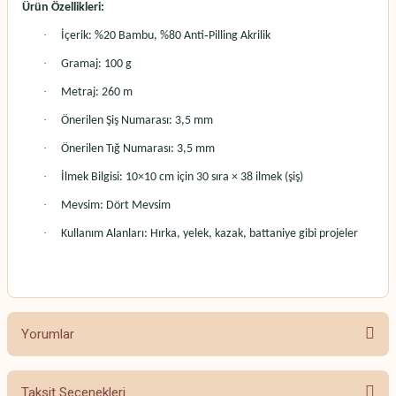
Ürün Özellikleri:
·
İçerik: %20 Bambu, %80 Anti‑Pilling Akrilik
·
Gramaj: 100 g
·
Metraj: 260 m
·
Önerilen Şiş Numarası: 3,5 mm
·
Önerilen Tığ Numarası: 3,5 mm
·
İlmek Bilgisi: 10×10 cm için 30 sıra × 38 ilmek (şiş)
·
Mevsim: Dört Mevsim
·
Kullanım Alanları: Hırka, yelek, kazak, battaniye gibi projeler
Yorumlar
Taksit Seçenekleri