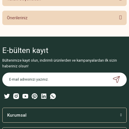
Bu ürüne ilk yorumu siz yapın!
Önerileriniz
Yorum Yaz
Bu ürünün fiyat bilgisi, resim, ürün açıklamalarında ve diğer konularda
yetersiz gördüğünüz noktaları öneri formunu kullanarak tarafımıza
iletebilirsiniz.
E-bülten
kayıt
Görüş ve önerileriniz için teşekkür ederiz.
Bültenimize kayıt olun, indirimli ürünlerden ve kampanyalardan ilk sizin
Ürün resmi kalitesiz, bozuk veya görüntülenemiyor.
haberiniz olsun!
Ürün açıklamasında eksik bilgiler bulunuyor.
Ürün bilgilerinde hatalar bulunuyor.
Ürün fiyatı diğer sitelerden daha pahalı.
Bu ürüne benzer farklı alternatifler olmalı.
Kurumsal