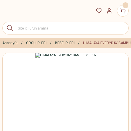
Anasayfa
ÖRGÜ İPLERİ
BEBE İPLERİ
HİMALAYA EVERYDAY BAMBUS