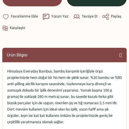
Yorum Yaz
Tavsiye Et
Paylaş
Karşılaştır
Ürün Bilgisi
Himalaya Everyday Bambus, bambu karışımlı içeriğiyle örgü
projelerinizde hem doğal bir his hem de şıklık sunar. %20 bambu ve %80
anti‑pilling akrilik karışımı sayesinde, tüylenmeye karşı dirençli ve
yumuşak dokuda bir iplik deneyimi yaşarsınız. Yumak başına 100 g
gramaj ile yaklaşık 260 m metraj sunar, bu sayede kazak‑hırka gibi
büyük parçalar için de uygun; önerilen şiş ve tığ numarası 3,5 mm’dir.
Dört mevsim kullanım için ideal olan bu iplik, yazın hafif ama şık
örgüler, kışın ise kat kat kullanım imkânı ile projelerinizde geniş bir
çeşitlilik yaratmanıza olanak sağlar.