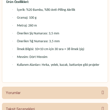
Ürün Özellikleri:
·
İçerik: %20 Bambu, %80 Anti‑Pilling Akrilik
·
Gramaj: 100 g
·
Metraj: 260 m
·
Önerilen Şiş Numarası: 3,5 mm
·
Önerilen Tığ Numarası: 3,5 mm
·
İlmek Bilgisi: 10×10 cm için 30 sıra × 38 ilmek (şiş)
·
Mevsim: Dört Mevsim
·
Kullanım Alanları: Hırka, yelek, kazak, battaniye gibi projeler
Yorumlar
Taksit Seçenekleri