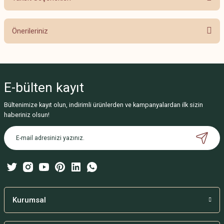
Bu ürüne ilk yorumu siz yapın!
Önerileriniz
Yorum Yaz
Bu ürünün fiyat bilgisi, resim, ürün açıklamalarında ve diğer konularda
yetersiz gördüğünüz noktaları öneri formunu kullanarak tarafımıza
iletebilirsiniz.
E-bülten
kayıt
Görüş ve önerileriniz için teşekkür ederiz.
Bültenimize kayıt olun, indirimli ürünlerden ve kampanyalardan ilk sizin
Ürün resmi kalitesiz, bozuk veya görüntülenemiyor.
haberiniz olsun!
Ürün açıklamasında eksik bilgiler bulunuyor.
Ürün bilgilerinde hatalar bulunuyor.
Ürün fiyatı diğer sitelerden daha pahalı.
Bu ürüne benzer farklı alternatifler olmalı.
Kurumsal