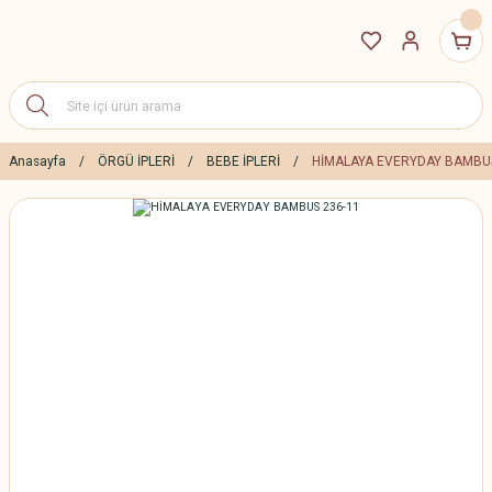
Anasayfa
ÖRGÜ İPLERİ
BEBE İPLERİ
HİMALAYA EVERYDAY BAMBUS