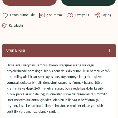
Yorum Yaz
Tavsiye Et
Paylaş
Karşılaştır
Ürün Bilgisi
Himalaya Everyday Bambus, bambu karışımlı içeriğiyle örgü
projelerinizde hem doğal bir his hem de şıklık sunar. %20 bambu ve %80
anti‑pilling akrilik karışımı sayesinde, tüylenmeye karşı dirençli ve
yumuşak dokuda bir iplik deneyimi yaşarsınız. Yumak başına 100 g
gramaj ile yaklaşık 260 m metraj sunar, bu sayede kazak‑hırka gibi
büyük parçalar için de uygun; önerilen şiş ve tığ numarası 3,5 mm’dir.
Dört mevsim kullanım için ideal olan bu iplik, yazın hafif ama şık
örgüler, kışın ise kat kat kullanım imkânı ile projelerinizde geniş bir
çeşitlilik yaratmanıza olanak sağlar.