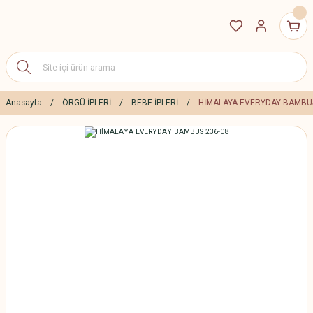
Anasayfa
ÖRGÜ İPLERİ
BEBE İPLERİ
HİMALAYA EVERYDAY BAMBUS