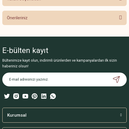
Bu ürüne ilk yorumu siz yapın!
Önerileriniz
Yorum Yaz
Bu ürünün fiyat bilgisi, resim, ürün açıklamalarında ve diğer konularda
yetersiz gördüğünüz noktaları öneri formunu kullanarak tarafımıza
iletebilirsiniz.
E-bülten
kayıt
Görüş ve önerileriniz için teşekkür ederiz.
Bültenimize kayıt olun, indirimli ürünlerden ve kampanyalardan ilk sizin
Ürün resmi kalitesiz, bozuk veya görüntülenemiyor.
haberiniz olsun!
Ürün açıklamasında eksik bilgiler bulunuyor.
Ürün bilgilerinde hatalar bulunuyor.
Ürün fiyatı diğer sitelerden daha pahalı.
Bu ürüne benzer farklı alternatifler olmalı.
Kurumsal