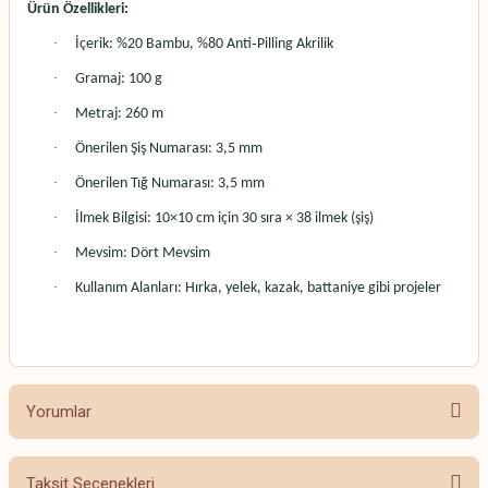
Ürün Özellikleri:
·
İçerik: %20 Bambu, %80 Anti‑Pilling Akrilik
·
Gramaj: 100 g
·
Metraj: 260 m
·
Önerilen Şiş Numarası: 3,5 mm
·
Önerilen Tığ Numarası: 3,5 mm
·
İlmek Bilgisi: 10×10 cm için 30 sıra × 38 ilmek (şiş)
·
Mevsim: Dört Mevsim
·
Kullanım Alanları: Hırka, yelek, kazak, battaniye gibi projeler
Yorumlar
Taksit Seçenekleri