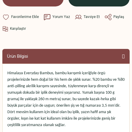
Yorum Yaz
Tavsiye Et
Paylaş
Karşılaştır
Ürün Bilgisi
Himalaya Everyday Bambus, bambu karışımlı içeriğiyle örgü
projelerinizde hem doğal bir his hem de şıklık sunar. %20 bambu ve %80
anti‑pilling akrilik karışımı sayesinde, tüylenmeye karşı dirençli ve
yumuşak dokuda bir iplik deneyimi yaşarsınız. Yumak başına 100 g
gramaj ile yaklaşık 260 m metraj sunar, bu sayede kazak‑hırka gibi
büyük parçalar için de uygun; önerilen şiş ve tığ numarası 3,5 mm’dir.
Dört mevsim kullanım için ideal olan bu iplik, yazın hafif ama şık
örgüler, kışın ise kat kat kullanım imkânı ile projelerinizde geniş bir
çeşitlilik yaratmanıza olanak sağlar.