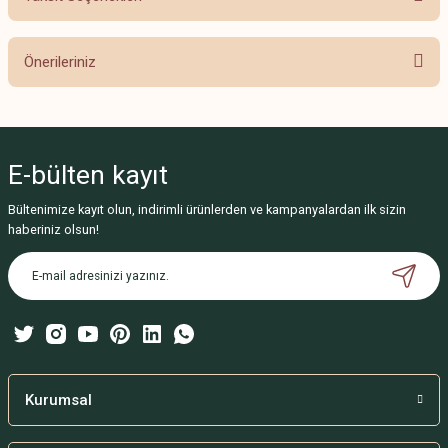
Bu ürüne ilk yorumu siz yapın!
Önerileriniz
Yorum Yaz
Bu ürünün fiyat bilgisi, resim, ürün açıklamalarında ve diğer konularda
yetersiz gördüğünüz noktaları öneri formunu kullanarak tarafımıza
iletebilirsiniz.
E-bülten
kayıt
Görüş ve önerileriniz için teşekkür ederiz.
Bültenimize kayıt olun, indirimli ürünlerden ve kampanyalardan ilk sizin
Ürün resmi kalitesiz, bozuk veya görüntülenemiyor.
haberiniz olsun!
Ürün açıklamasında eksik bilgiler bulunuyor.
Ürün bilgilerinde hatalar bulunuyor.
Ürün fiyatı diğer sitelerden daha pahalı.
Bu ürüne benzer farklı alternatifler olmalı.
Kurumsal