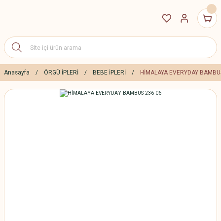
Anasayfa
ÖRGÜ İPLERİ
BEBE İPLERİ
HİMALAYA EVERYDAY BAMBUS