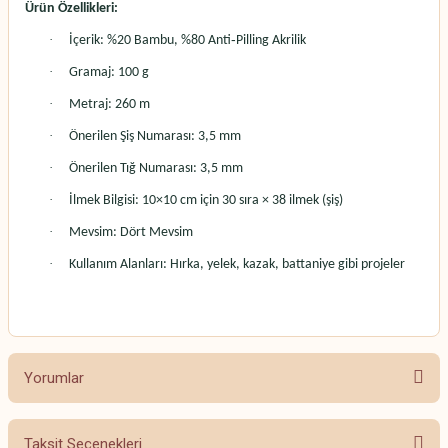
Ürün Özellikleri:
·
İçerik: %20 Bambu, %80 Anti‑Pilling Akrilik
·
Gramaj: 100 g
·
Metraj: 260 m
·
Önerilen Şiş Numarası: 3,5 mm
·
Önerilen Tığ Numarası: 3,5 mm
·
İlmek Bilgisi: 10×10 cm için 30 sıra × 38 ilmek (şiş)
·
Mevsim: Dört Mevsim
·
Kullanım Alanları: Hırka, yelek, kazak, battaniye gibi projeler
Yorumlar
Taksit Seçenekleri