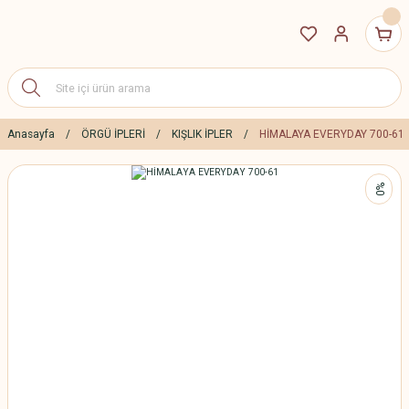
Anasayfa
ÖRGÜ İPLERİ
KIŞLIK İPLER
HİMALAYA EVERYDAY 700-61
%0