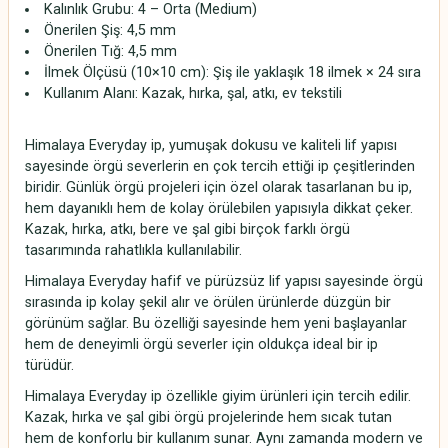
Kalınlık Grubu: 4 – Orta (Medium)
Önerilen Şiş: 4,5 mm
Önerilen Tığ: 4,5 mm
İlmek Ölçüsü (10×10 cm): Şiş ile yaklaşık 18 ilmek × 24 sıra
Kullanım Alanı: Kazak, hırka, şal, atkı, ev tekstili
Himalaya Everyday ip, yumuşak dokusu ve kaliteli lif yapısı
sayesinde örgü severlerin en çok tercih ettiği ip çeşitlerinden
biridir. Günlük örgü projeleri için özel olarak tasarlanan bu ip,
hem dayanıklı hem de kolay örülebilen yapısıyla dikkat çeker.
Kazak, hırka, atkı, bere ve şal gibi birçok farklı örgü
tasarımında rahatlıkla kullanılabilir.
Himalaya Everyday hafif ve pürüzsüz lif yapısı sayesinde örgü
sırasında ip kolay şekil alır ve örülen ürünlerde düzgün bir
görünüm sağlar. Bu özelliği sayesinde hem yeni başlayanlar
hem de deneyimli örgü severler için oldukça ideal bir ip
türüdür.
Himalaya Everyday ip özellikle giyim ürünleri için tercih edilir.
Kazak, hırka ve şal gibi örgü projelerinde hem sıcak tutan
hem de konforlu bir kullanım sunar. Aynı zamanda modern ve