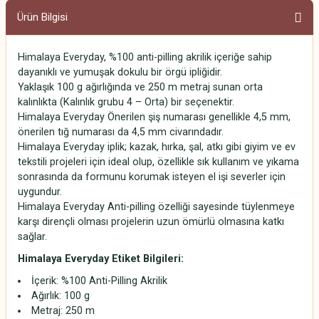
Ürün Bilgisi
Himalaya Everyday, %100 anti-pilling akrilik içeriğe sahip
dayanıklı ve yumuşak dokulu bir örgü ipliğidir.
Yaklaşık 100 g ağırlığında ve 250 m metraj sunan orta
kalınlıkta (Kalınlık grubu 4 – Orta) bir seçenektir.
Himalaya Everyday Önerilen şiş numarası genellikle 4,5 mm,
önerilen tığ numarası da 4,5 mm civarındadır.
Himalaya Everyday iplik; kazak, hırka, şal, atkı gibi giyim ve ev
tekstili projeleri için ideal olup, özellikle sık kullanım ve yıkama
sonrasında da formunu korumak isteyen el işi severler için
uygundur.
Himalaya Everyday Anti-pilling özelliği sayesinde tüylenmeye
karşı dirençli olması projelerin uzun ömürlü olmasına katkı
sağlar.
Himalaya Everyday
Etiket Bilgileri:
İçerik: %100 Anti-Pilling Akrilik
Ağırlık: 100 g
Metraj: 250 m