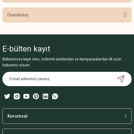
Bu ürüne ilk yorumu siz yapın!
Önerileriniz
Yorum Yaz
Bu ürünün fiyat bilgisi, resim, ürün açıklamalarında ve diğer konularda
yetersiz gördüğünüz noktaları öneri formunu kullanarak tarafımıza
iletebilirsiniz.
E-bülten
kayıt
Görüş ve önerileriniz için teşekkür ederiz.
Bültenimize kayıt olun, indirimli ürünlerden ve kampanyalardan ilk sizin
Ürün resmi kalitesiz, bozuk veya görüntülenemiyor.
haberiniz olsun!
Ürün açıklamasında eksik bilgiler bulunuyor.
Ürün bilgilerinde hatalar bulunuyor.
Ürün fiyatı diğer sitelerden daha pahalı.
Bu ürüne benzer farklı alternatifler olmalı.
Kurumsal