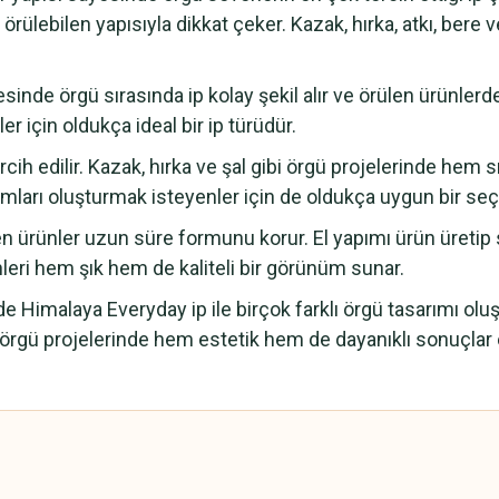
ülebilen yapısıyla dikkat çeker. Kazak, hırka, atkı, bere ve
sinde örgü sırasında ip kolay şekil alır ve örülen ürünler
 için oldukça ideal bir ip türüdür.
rcih edilir. Kazak, hırka ve şal gibi örgü projelerinde hem
arı oluşturmak isteyenler için de oldukça uygun bir seç
n ürünler uzun süre formunu korur. El yapımı ürün üretip 
ünleri hem şık hem de kaliteli bir görünüm sunar.
Himalaya Everyday ip ile birçok farklı örgü tasarımı oluştu
, örgü projelerinde hem estetik hem de dayanıklı sonuçlar 
 yetersiz gördüğünüz noktaları öneri formunu kullanarak tarafımıza iletebilirsini