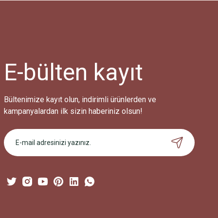
Ürün resmi kalitesiz, bozuk veya görüntülenemiyor.
Ürün açıklamasında eksik bilgiler bulunuyor.
Ürün bilgilerinde hatalar bulunuyor.
Ürün fiyatı diğer sitelerden daha pahalı.
E-bülten
kayıt
Bu ürüne benzer farklı alternatifler olmalı.
Bültenimize kayıt olun, indirimli ürünlerden ve
kampanyalardan ilk sizin haberiniz olsun!