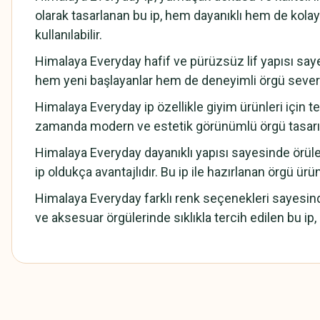
olarak tasarlanan bu ip, hem dayanıklı hem de kolay ör
kullanılabilir.
Himalaya Everyday hafif ve pürüzsüz lif yapısı saye
hem yeni başlayanlar hem de deneyimli örgü severler
Himalaya Everyday ip özellikle giyim ürünleri için te
zamanda modern ve estetik görünümlü örgü tasarıml
Himalaya Everyday dayanıklı yapısı sayesinde örüle
ip oldukça avantajlıdır. Bu ip ile hazırlanan örgü ür
Himalaya Everyday farklı renk seçenekleri sayesinde 
ve aksesuar örgülerinde sıklıkla tercih edilen bu ip
Bu ürünün fiyat bilgisi, resim, ürün açıklamalarında ve diğer konularda
Görüş ve önerileriniz için teşekkür ederiz.