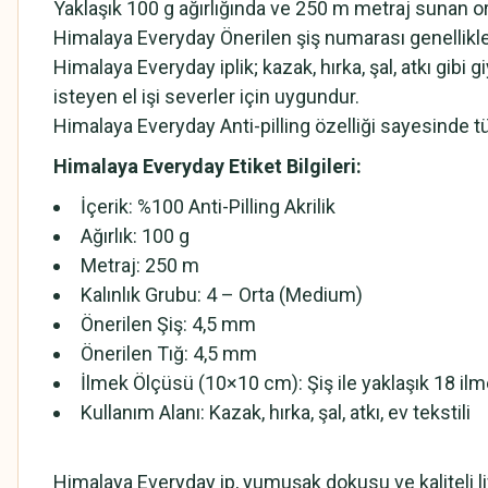
Yaklaşık 100 g ağırlığında ve 250 m metraj sunan orta
Himalaya Everyday Önerilen şiş numarası genellikle
Himalaya Everyday iplik; kazak, hırka, şal, atkı gibi
isteyen el işi severler için uygundur.
Himalaya Everyday Anti-pilling özelliği sayesinde t
Himalaya Everyday
Etiket Bilgileri:
İçerik: %100 Anti-Pilling Akrilik
Ağırlık: 100 g
Metraj: 250 m
Kalınlık Grubu: 4 – Orta (Medium)
Önerilen Şiş: 4,5 mm
Önerilen Tığ: 4,5 mm
İlmek Ölçüsü (10×10 cm): Şiş ile yaklaşık 18 ilm
Kullanım Alanı: Kazak, hırka, şal, atkı, ev tekstili
Himalaya Everyday ip, yumuşak dokusu ve kaliteli lif 