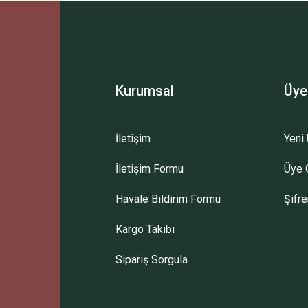
Bu ürüne ilk yorumu siz yapın!
Yorum Yaz
Kurumsal
Üye
İletişim
Yeni 
İletişim Formu
Üye G
Gönder
Havale Bildirim Formu
Şifr
Kargo Takibi
Sipariş Sorgula