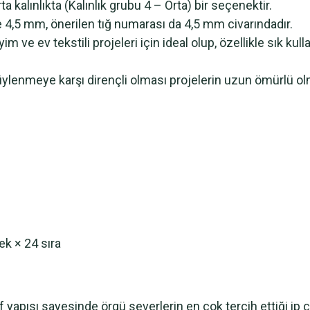
 kalınlıkta (Kalınlık grubu 4 – Orta) bir seçenektir.
 4,5 mm, önerilen tığ numarası da 4,5 mm civarındadır.
 giyim ve ev tekstili projeleri için ideal olup, özellikle s
üylenmeye karşı dirençli olması projelerin uzun ömürlü ol
ek × 24 sıra
yapısı sayesinde örgü severlerin en çok tercih ettiği ip çeş