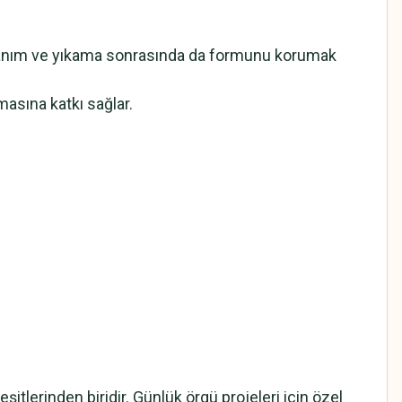
ık kullanım ve yıkama sonrasında da formunu korumak
masına katkı sağlar.
itlerinden biridir. Günlük örgü projeleri için özel