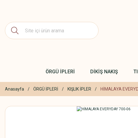
ÖRGÜ İPLERİ
DİKİŞ NAKIŞ
T
Anasayfa
ÖRGÜ İPLERİ
KIŞLIK İPLER
HİMALAYA EVERYD