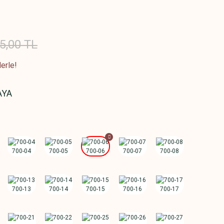
5,00 TL
erle!
AYA