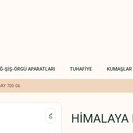
IĞ-ŞİŞ-ÖRGÜ APARATLARI
TUHAFİYE
KUMAŞLAR
AY 700-06
HİMALAYA 
%0