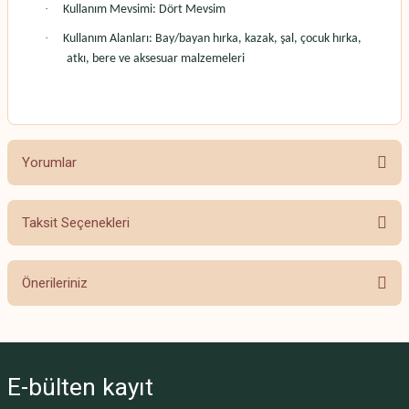
·
Kullanım Mevsimi: Dört Mevsim
·
Kullanım Alanları: Bay/bayan hırka, kazak, şal, çocuk hırka,
atkı, bere ve aksesuar malzemeleri
Yorumlar
Taksit Seçenekleri
Bu ürüne ilk yorumu siz yapın!
Önerileriniz
Yorum Yaz
Bu ürünün fiyat bilgisi, resim, ürün açıklamalarında ve diğer konularda
yetersiz gördüğünüz noktaları öneri formunu kullanarak tarafımıza
iletebilirsiniz.
E-bülten
kayıt
Görüş ve önerileriniz için teşekkür ederiz.