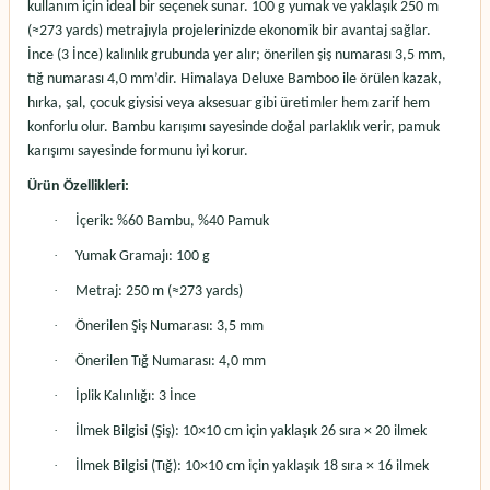
kullanım için ideal bir seçenek sunar. 100 g yumak ve yaklaşık 250 m
(≈273 yards) metrajıyla projelerinizde ekonomik bir avantaj sağlar.
İnce (3 İnce) kalınlık grubunda yer alır; önerilen şiş numarası 3,5 mm,
tığ numarası 4,0 mm’dir.
Himalaya Deluxe Bamboo
ile örülen kazak,
hırka, şal, çocuk giysisi veya aksesuar gibi üretimler hem zarif hem
konforlu olur. Bambu karışımı sayesinde doğal parlaklık verir, pamuk
karışımı sayesinde formunu iyi korur.
Ürün Özellikleri:
·
İçerik: %60 Bambu, %40 Pamuk
·
Yumak Gramajı: 100 g
·
Metraj: 250 m (≈273 yards)
·
Önerilen Şiş Numarası: 3,5 mm
·
Önerilen Tığ Numarası: 4,0 mm
·
İplik Kalınlığı: 3 İnce
·
İlmek Bilgisi (Şiş): 10×10 cm için yaklaşık 26 sıra × 20 ilmek
·
İlmek Bilgisi (Tığ): 10×10 cm için yaklaşık 18 sıra × 16 ilmek