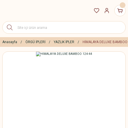
Anasayfa
ÖRGÜ İPLERİ
YAZLIK İPLER
HİMALAYA DELUXE BAMBOO 