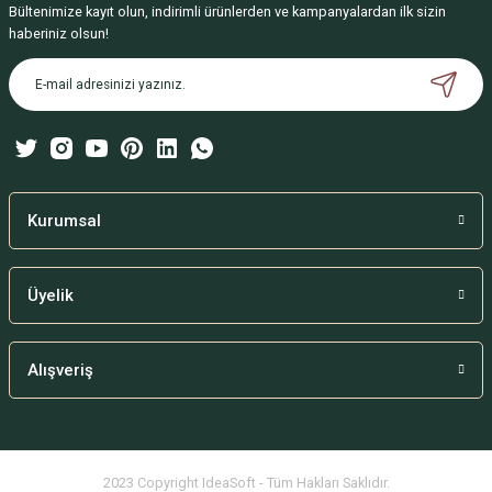
Bültenimize kayıt olun, indirimli ürünlerden ve kampanyalardan ilk sizin
Ürün resmi kalitesiz, bozuk veya görüntülenemiyor.
haberiniz olsun!
Ürün açıklamasında eksik bilgiler bulunuyor.
Ürün bilgilerinde hatalar bulunuyor.
Ürün fiyatı diğer sitelerden daha pahalı.
Bu ürüne benzer farklı alternatifler olmalı.
Kurumsal
Üyelik
Gönder
Alışveriş
2023 Copyright IdeaSoft - Tüm Hakları Saklıdır.