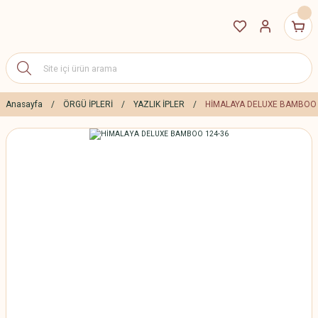
Anasayfa
ÖRGÜ İPLERİ
YAZLIK İPLER
HİMALAYA DELUXE BAMBOO 