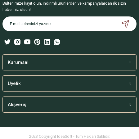
Bültenimize kayıt olun, indirimli ürünlerden ve kampanyalardan ilk sizin
Ürün resmi kalitesiz, bozuk veya görüntülenemiyor.
haberiniz olsun!
Ürün açıklamasında eksik bilgiler bulunuyor.
Ürün bilgilerinde hatalar bulunuyor.
Ürün fiyatı diğer sitelerden daha pahalı.
Bu ürüne benzer farklı alternatifler olmalı.
Kurumsal
Üyelik
Gönder
Alışveriş
2023 Copyright IdeaSoft - Tüm Hakları Saklıdır.