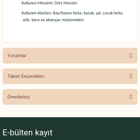
·
Kullanım Mevsimi: Dört Mevsim
·
Kullanım Alanları: Bay/bayan hırka, kazak, şal, çocuk hırka,
atkı, bere ve aksesuar malzemeleri
Yorumlar
Taksit Seçenekleri
Bu ürüne ilk yorumu siz yapın!
Önerileriniz
Yorum Yaz
Bu ürünün fiyat bilgisi, resim, ürün açıklamalarında ve diğer konularda
yetersiz gördüğünüz noktaları öneri formunu kullanarak tarafımıza
iletebilirsiniz.
E-bülten
kayıt
Görüş ve önerileriniz için teşekkür ederiz.