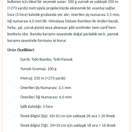
kullanım için ideal bir seçenek sunar. 100 g yumak ve yaklaşık 250 m
(≈273 yards) metrajıyla projelerinizde ekonomik bir avantaj sağlar.
İnce (3 İnce) kalınlık grubunda yer alır; önerilen şiş numarası 3,5 mm,
tığ numarası 4,0 mm’dir.
Himalaya Deluxe Bamboo
ile örülen kazak,
hırka, şal, çocuk giysisi veya aksesuar gibi üretimler hem zarif hem
konforlu olur. Bambu karışımı sayesinde doğal parlaklık verir, pamuk
karışımı sayesinde formunu iyi korur.
Ürün Özellikleri:
·
İçerik: %60 Bambu, %40 Pamuk
·
Yumak Gramajı: 100 g
·
Metraj: 250 m (≈273 yards)
·
Önerilen Şiş Numarası: 3,5 mm
·
Önerilen Tığ Numarası: 4,0 mm
·
İplik Kalınlığı: 3 İnce
·
İlmek Bilgisi (Şiş): 10×10 cm için yaklaşık 26 sıra × 20 ilmek
·
İlmek Bilgisi (Tığ): 10×10 cm için yaklaşık 18 sıra × 16 ilmek