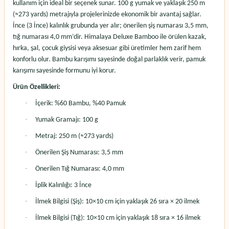
kullanım için ideal bir seçenek sunar. 100 g yumak ve yaklaşık 250 m
(≈273 yards) metrajıyla projelerinizde ekonomik bir avantaj sağlar.
İnce (3 İnce) kalınlık grubunda yer alır; önerilen şiş numarası 3,5 mm,
tığ numarası 4,0 mm’dir.
Himalaya Deluxe Bamboo
ile örülen kazak,
hırka, şal, çocuk giysisi veya aksesuar gibi üretimler hem zarif hem
konforlu olur. Bambu karışımı sayesinde doğal parlaklık verir, pamuk
karışımı sayesinde formunu iyi korur.
Ürün Özellikleri:
·
İçerik: %60 Bambu, %40 Pamuk
·
Yumak Gramajı: 100 g
·
Metraj: 250 m (≈273 yards)
·
Önerilen Şiş Numarası: 3,5 mm
·
Önerilen Tığ Numarası: 4,0 mm
·
İplik Kalınlığı: 3 İnce
·
İlmek Bilgisi (Şiş): 10×10 cm için yaklaşık 26 sıra × 20 ilmek
·
İlmek Bilgisi (Tığ): 10×10 cm için yaklaşık 18 sıra × 16 ilmek