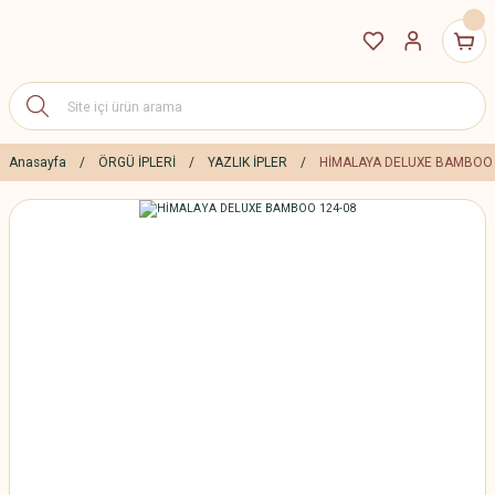
Anasayfa
ÖRGÜ İPLERİ
YAZLIK İPLER
HİMALAYA DELUXE BAMBOO 