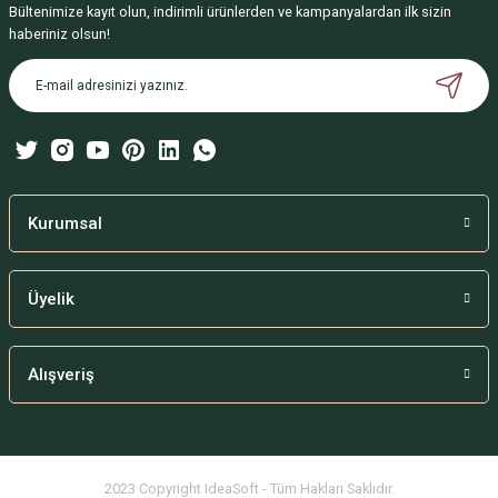
Bültenimize kayıt olun, indirimli ürünlerden ve kampanyalardan ilk sizin
Ürün resmi kalitesiz, bozuk veya görüntülenemiyor.
haberiniz olsun!
Ürün açıklamasında eksik bilgiler bulunuyor.
Ürün bilgilerinde hatalar bulunuyor.
Ürün fiyatı diğer sitelerden daha pahalı.
Bu ürüne benzer farklı alternatifler olmalı.
Kurumsal
Üyelik
Gönder
Alışveriş
2023 Copyright IdeaSoft - Tüm Hakları Saklıdır.