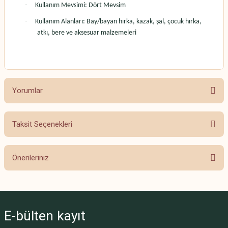
·
Kullanım Mevsimi: Dört Mevsim
·
Kullanım Alanları: Bay/bayan hırka, kazak, şal, çocuk hırka,
atkı, bere ve aksesuar malzemeleri
Yorumlar
Taksit Seçenekleri
Bu ürüne ilk yorumu siz yapın!
Önerileriniz
Yorum Yaz
Bu ürünün fiyat bilgisi, resim, ürün açıklamalarında ve diğer konularda
yetersiz gördüğünüz noktaları öneri formunu kullanarak tarafımıza
iletebilirsiniz.
E-bülten
kayıt
Görüş ve önerileriniz için teşekkür ederiz.