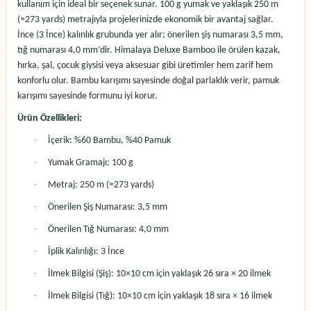
kullanım için ideal bir seçenek sunar. 100 g yumak ve yaklaşık 250 m
(≈273 yards) metrajıyla projelerinizde ekonomik bir avantaj sağlar.
İnce (3 İnce) kalınlık grubunda yer alır; önerilen şiş numarası 3,5 mm,
tığ numarası 4,0 mm’dir.
Himalaya Deluxe Bamboo
ile örülen kazak,
hırka, şal, çocuk giysisi veya aksesuar gibi üretimler hem zarif hem
konforlu olur. Bambu karışımı sayesinde doğal parlaklık verir, pamuk
karışımı sayesinde formunu iyi korur.
Ürün Özellikleri:
·
İçerik: %60 Bambu, %40 Pamuk
·
Yumak Gramajı: 100 g
·
Metraj: 250 m (≈273 yards)
·
Önerilen Şiş Numarası: 3,5 mm
·
Önerilen Tığ Numarası: 4,0 mm
·
İplik Kalınlığı: 3 İnce
·
İlmek Bilgisi (Şiş): 10×10 cm için yaklaşık 26 sıra × 20 ilmek
·
İlmek Bilgisi (Tığ): 10×10 cm için yaklaşık 18 sıra × 16 ilmek