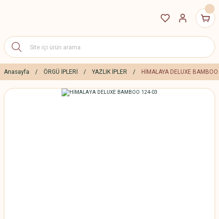
Anasayfa
ÖRGÜ İPLERİ
YAZLIK İPLER
HİMALAYA DELUXE BAMBOO 