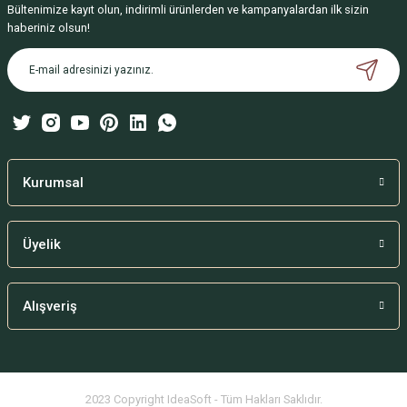
Bültenimize kayıt olun, indirimli ürünlerden ve kampanyalardan ilk sizin
Ürün resmi kalitesiz, bozuk veya görüntülenemiyor.
haberiniz olsun!
Ürün açıklamasında eksik bilgiler bulunuyor.
Ürün bilgilerinde hatalar bulunuyor.
Ürün fiyatı diğer sitelerden daha pahalı.
Bu ürüne benzer farklı alternatifler olmalı.
Kurumsal
Üyelik
Gönder
Alışveriş
2023 Copyright IdeaSoft - Tüm Hakları Saklıdır.