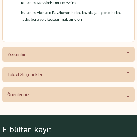
·
Kullanım Mevsimi: Dört Mevsim
·
Kullanım Alanları: Bay/bayan hırka, kazak, şal, çocuk hırka,
atkı, bere ve aksesuar malzemeleri
Yorumlar
Taksit Seçenekleri
Bu ürüne ilk yorumu siz yapın!
Önerileriniz
Yorum Yaz
Bu ürünün fiyat bilgisi, resim, ürün açıklamalarında ve diğer konularda
yetersiz gördüğünüz noktaları öneri formunu kullanarak tarafımıza
iletebilirsiniz.
E-bülten
kayıt
Görüş ve önerileriniz için teşekkür ederiz.