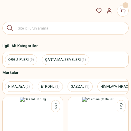
İlgili Alt Kategoriler
ÖRGÜ İPLERİ
(9)
ÇANTA MALZEMELERİ
(1)
Markalar
HİMALAYA
(5)
ETROFİL
(1)
GAZZAL
(1)
HİMALAYA İHRAÇ 
Yeni
Yeni